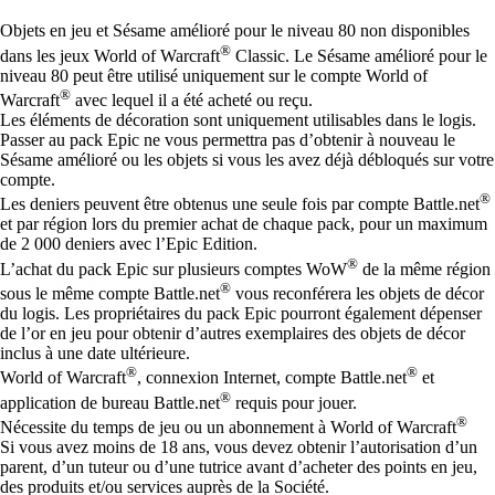
Available actions
Objets en jeu et Sésame amélioré pour le niveau 80 non disponibles
®
dans les jeux World of Warcraft
Classic. Le Sésame amélioré pour le
niveau 80 peut être utilisé uniquement sur le compte World of
®
Warcraft
avec lequel il a été acheté ou reçu.
Les éléments de décoration sont uniquement utilisables dans le logis.
Passer au pack Epic ne vous permettra pas d’obtenir à nouveau le
Sésame amélioré ou les objets si vous les avez déjà débloqués sur votre
compte.
®
Les deniers peuvent être obtenus une seule fois par compte Battle.net
et par région lors du premier achat de chaque pack, pour un maximum
de 2 000 deniers avec l’Epic Edition.
®
L’achat du pack Epic sur plusieurs comptes WoW
de la même région
®
sous le même compte Battle.net
vous reconférera les objets de décor
du logis. Les propriétaires du pack Epic pourront également dépenser
de l’or en jeu pour obtenir d’autres exemplaires des objets de décor
inclus à une date ultérieure.
®
®
World of Warcraft
, connexion Internet, compte Battle.net
et
®
application de bureau Battle.net
requis pour jouer.
®
Nécessite du temps de jeu ou un abonnement à World of Warcraft
Si vous avez moins de 18 ans, vous devez obtenir l’autorisation d’un
parent, d’un tuteur ou d’une tutrice avant d’acheter des points en jeu,
des produits et/ou services auprès de la Société.