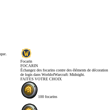
ique.
Focarin
FOCARIN
Product Notification
Échangez des focarins contre des éléments de décoration
de logis dans World of Warcraft: Midnight.
FAITES VOTRE CHOIX
100 focarins