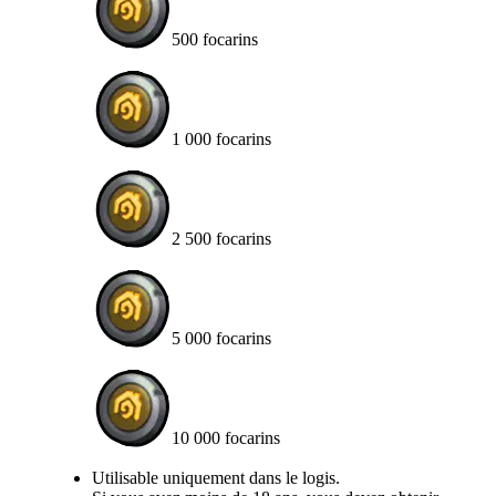
500 focarins
1 000 focarins
2 500 focarins
5 000 focarins
10 000 focarins
Available actions
Utilisable uniquement dans le logis.