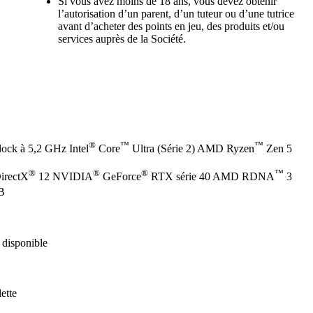
Si vous avez moins de 18 ans, vous devez obtenir
l’autorisation d’un parent, d’un tuteur ou d’une tutrice
avant d’acheter des points en jeu, des produits et/ou
services auprès de la Société.
®
™
™
lock à 5,2 GHz Intel
Core
Ultra (Série 2) AMD Ryzen
Zen 5
®
®
®
™
DirectX
12 NVIDIA
GeForce
RTX série 40 AMD RDNA
3
 B
disponible
ette