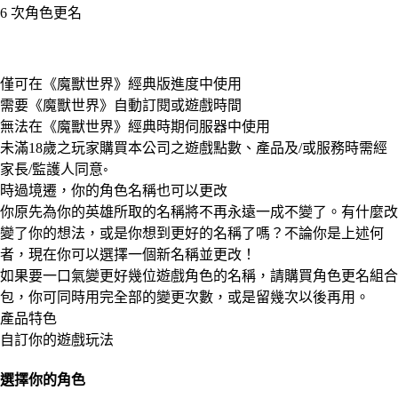
6 次角色更名
Available actions
僅可在《魔獸世界》經典版進度中使用
需要《魔獸世界》自動訂閱或遊戲時間
無法在《魔獸世界》經典時期伺服器中使用
未滿18歲之玩家購買本公司之遊戲點數、產品及/或服務時需經
家長/監護人同意◦
時過境遷，你的角色名稱也可以更改
你原先為你的英雄所取的名稱將不再永遠一成不變了。有什麼改
變了你的想法，或是你想到更好的名稱了嗎？不論你是上述何
者，現在你可以選擇一個新名稱並更改！
如果要一口氣變更好幾位遊戲角色的名稱，請購買角色更名組合
包，你可同時用完全部的變更次數，或是留幾次以後再用。
產品特色
自訂你的遊戲玩法
選擇你的角色