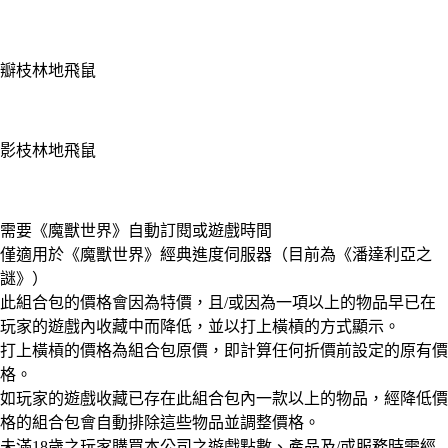
瓣枝林地飛鼠
影枝林地飛鼠
Available actions
需要《魔獸世界》自動訂閱或遊戲時間
僅適用於《魔獸世界》經典進度伺服器（目前為《潘達利亞之
謎》）
此組合包的價格會因為特價，且/或因為一項以上的物品早已在
玩家的遊戲內收藏中而降低，並以打上橫槓的方式顯示。
打上橫槓的價格為組合包原價，即計算任何折價前設定的原有價
格。
如玩家的遊戲收藏已存在此組合包內一款以上的物品，經降低價
格的組合包會自動排除這些物品並調整價格。
未滿18歲之玩家購買本公司之遊戲點數、產品及/或服務時需經