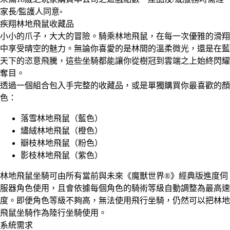
家長/監護人同意◦
疾翔林地飛鼠收藏品
小小的爪子，大大的冒險。騎乘林地飛鼠，在每一次優雅的滑翔
中享受晴空的魅力。無論你喜愛的是林間的溫柔微光，還是在藍
天下的恣意飛騰，這些坐騎都能讓你從樹冠到雲端之上始終閃耀
奪目。
透過一個組合包入手完整的收藏品，或是單獨購買你最喜歡的顏
色：
落雪林地飛鼠（藍色）
燼絨林地飛鼠（橙色）
瓣枝林地飛鼠（粉色）
影枝林地飛鼠（紫色）
林地飛鼠坐騎可由所有當前與未來《魔獸世界®》經典版進度伺
服器角色使用，且會依據每個角色的騎術等級自動調整為最高速
度。即便角色等級不夠高，無法使用飛行坐騎，仍然可以把林地
飛鼠坐騎作為陸行坐騎使用。
系統需求