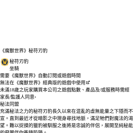
《魔獸世界》
秘符刃豹
秘符刃豹
坐騎
Available actions
價格
需要《魔獸世界》自動訂閱或遊戲時間
無法在《魔獸世界》經典版的遊戲中使用
未滿18歲之玩家購買本公司之遊戲點數、產品及/或服務時需經
家長/監護人同意◦
秘法同盟
充滿秘法之力的秘符刃豹長久以來在混亂的虛無能量之下隱而不
宣。直到最近才從暗影之中現身尋找地脈，滿足牠們對魔法的渴
望。難以捉摸的獵豹被馴服之後將是忠誠的伴侶，展開至純秘能
的飛翼伴你衝鋒陷陣。