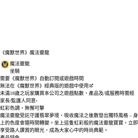
《魔獸世界》
魔法靈龍
魔法靈龍
坐騎
Available actions
價格
需要《魔獸世界》自動訂閱或遊戲時間
無法在《魔獸世界》經典版的遊戲中使用
未滿18歲之玩家購買本公司之遊戲點數、產品及/或服務時需經
家長/監護人同意◦
虹彩色調，無懈可擊
魔法靈龍受託守護翡翠夢境，吸收魔法之後散發出獨特風格 – 身
上的色度會隨時間轉變。坐上這隻虹彩般的魔法靈龍寶寶，立即
享受路人讚賞的眼光，成為大家心中的時尚典範。
產品特色