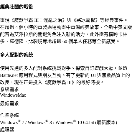
經典壯闊的戰役
重現《魔獸爭霸 III：混亂之治》與《寒冰霸權》等經典事件。
在超過 4 個小時的重製過場動畫中重溫經典故事、全新中英文版
配音為艾澤拉斯的關鍵角色注入新的活力，此外還有橫跨卡林
多、羅德隆、北裂境等地超過 60 個單人任務等全新感受。
多人配對的系統
使用先進的多人配對系統挑戰對手、探索自訂遊戲大廳，並透
Battle.net 應用程式與朋友互動。有了更新的 UI 與無數品質上的
改良，現在正是投入《魔獸爭霸 III》的最好時機。
系統需求
Windows
Mac
最低需求
作業系統
®
®
®
Windows
7 / Windows
8 / Windows
10 64-bit (最新版本)
處理器