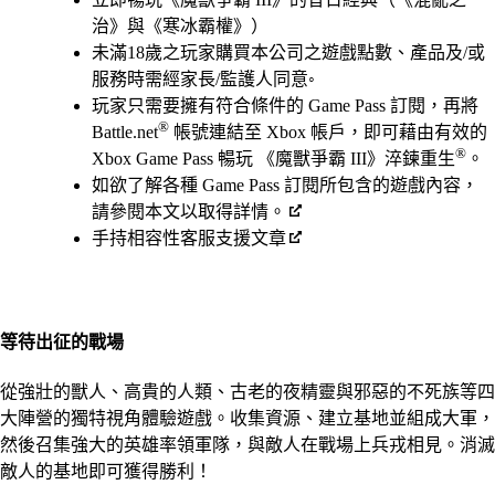
治》與《寒冰霸權》）
未滿18歲之玩家購買本公司之遊戲點數、產品及/或
服務時需經家長/監護人同意◦
玩家只需要擁有符合條件的 Game Pass 訂閱，再將
®
Battle.net
帳號連結至 Xbox 帳戶，即可藉由有效的
®
Xbox Game Pass 暢玩 《魔獸爭霸 III》淬鍊重生
。
如欲了解各種 Game Pass 訂閱所包含的遊戲內容，
請參閱本文以取得詳情。
手持相容性客服支援文章
等待出征的戰場
從強壯的獸人、高貴的人類、古老的夜精靈與邪惡的不死族等四
大陣營的獨特視角體驗遊戲。收集資源、建立基地並組成大軍，
然後召集強大的英雄率領軍隊，與敵人在戰場上兵戎相見。消滅
敵人的基地即可獲得勝利！