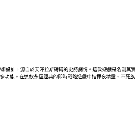
新發想設計，源自於艾澤拉斯磅礡的史詩劇情。這款遊戲是名副其
多功能。在這款永恆經典的即時戰略遊戲中指揮夜精靈、不死族