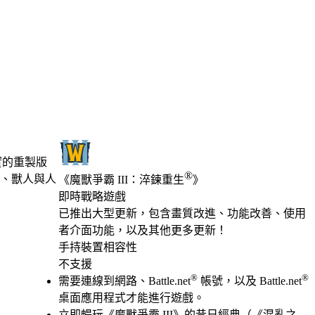
實的重製版
®
、獸人與人
《魔獸爭霸 III：淬鍊重生
》
即時戰略遊戲
Product Notification
已推出大型更新，包含畫質改進、功能改善、使用
者介面功能，以及其他更多更新！
Available actions
價格
手持裝置相容性
不支援
®
®
需要連線到網路、Battle.net
帳號，以及 Battle.net
桌面應用程式才能進行遊戲。
立即暢玩《魔獸爭霸 III》的昔日經典（《混亂之