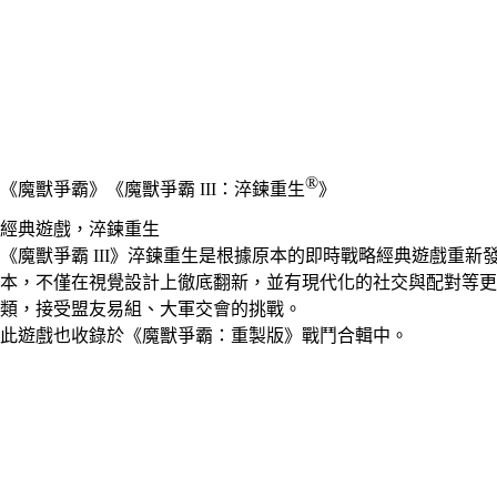
®
《魔獸爭霸》
《魔獸爭霸 III：淬鍊重生
》
經典遊戲，淬鍊重生
《魔獸爭霸 III》淬鍊重生是根據原本的即時戰略經典遊戲重
本，不僅在視覺設計上徹底翻新，並有現代化的社交與配對等更
類，接受盟友易組、大軍交會的挑戰。
此遊戲也收錄於
《魔獸爭霸：重製版》戰鬥合輯
中。