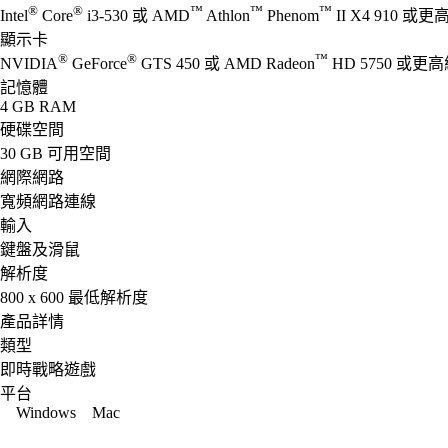
®
®
™
™
™
Intel
Core
i3-530 或 AMD
Athlon
Phenom
II X4 910 或更
顯示卡
®
®
™
NVIDIA
GeForce
GTS 450 或 AMD Radeon
HD 5750 或更
記憶體
4 GB RAM
硬碟空間
30 GB 可用空間
網際網路
寬頻網路連線
輸入
鍵盤及滑鼠
解析度
800 x 600 最低解析度
產品詳情
類型
即時戰略遊戲
平台
Windows
Mac