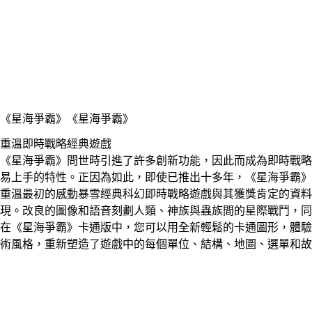
《星海爭霸》
《星海爭霸》
重溫即時戰略經典遊戲
《星海爭霸》問世時引進了許多創新功能，因此而成為即時戰略
易上手的特性。正因為如此，即使已推出十多年，《星海爭霸》
重溫​最初​的​感動​暴雪​經典科幻即​時​戰略​遊戲​與​其獲​獎​肯定​的​資料
現。​改良​的​圖像​和​語音​刻劃​人類、​神族​與​蟲族間​的​星際​戰鬥，​
在​《星​海爭​霸​》卡​通版​中，​您可以​用​全​新​輕鬆​的​卡通​圖形，​體驗​《
術​風格，​重新​塑造​了​遊戲​中​的​每​個​單位、​結構、​地圖、​選單​和​