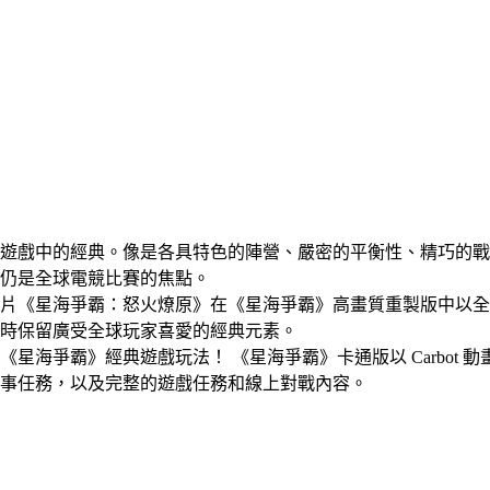
遊戲中的經典。像是各具特色的陣營、嚴密的平衡性、精巧的戰
仍是全球電競比賽的焦點。
​片​《星海​爭霸：​怒火燎​原》​在​《星​海爭​霸》​高畫質​重製版​中​以​全
同時​保留​廣受​全球​玩家​喜愛​的​經典​元素。
​星​海爭​霸》​經典​遊戲玩法​！ 《星海爭​霸​》卡​通版​以​ Carbot​ ​動
故事​任務，​以及​完整​的​遊戲​任務​和線上​對​戰​內容。