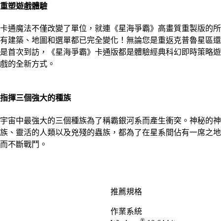
重塑遊戲體驗
卡通魔法不僅改變了單位，就連《星海爭霸》高畫質重製版的所
有建築、地圖和選單都已完全變化！無論您是重返克普魯星區還
是首次到訪，《星海爭霸》卡通版都是體驗經典科幻即時策略遊
戲的全新方式。
指揮​三​個​強大​的​種族
宇宙​中​最​強​大​的​三​個​種​族為了​稱​霸​銀河系​而​產生​衝突。​神秘​的​神
族、​靈活​的​人類​以及​兇殘​的​蟲族，​都​為了​在​星系間​佔有​一席​之​地
而​不斷​戰鬥。
推薦規格
作業系統
®