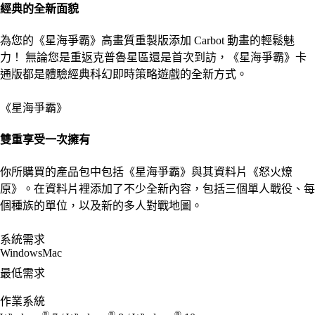
經典的全新面貌
為您的《星海爭霸》高畫質重製版添加 Carbot 動畫的輕鬆魅
力！ 無論您是重返克普魯星區還是首次到訪，《星海爭霸》卡
通版都是體驗經典科幻即時策略遊戲的全新方式。
《星海爭霸》
雙重享受​一​次​擁有
你​所​購買​的​產品​包​中​包括​《星海爭​霸》​與​其資料​片​《怒火燎​
原》。​在​資料​片​裡​添加​了​不少​全​新​內容，​包括​三​個​單人​戰役、​每​
個​種族​的​單位，​以及​新​的​多人​對​戰​地圖。
系統需求
Windows
Mac
最低需求
作業系統
®
®
®