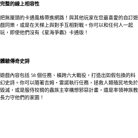
完整的線上相容性
把無厘頭的卡通風格帶進網路！與其他玩家在您最喜愛的自訂遊
戲同樂，或是在天梯上與對手互相對戰。你可以和任何人一起
玩，即使他們沒有《星海爭霸》卡通版！
體驗​傳奇​史詩
遊戲​內容​包括​ 58 ​個​任務、​橫跨六​大​戰役，​打造出​如​假​包換​的​科
幻​史詩。​你​可以​隨​著​吉姆​‧雷諾​執行​任務，​拯救​人​類​殖民​地免於​
毀滅，​或​是​服侍​狡猾​的​蟲族​主宰​構想邪惡​計畫，​還是​率​領神族​教
長力守​他們​的​家園​！