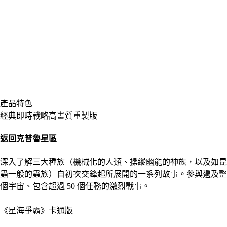
產品特色
經典即時戰略高畫質重製版
返回克普魯星區
深入了解三大種族（機械化的人類、操縱幽能的神族，以及如昆
蟲一般的蟲族）自初次交鋒起所展開的一系列故事。參與遍及整
個宇宙、包含超過 50 個任務的激烈戰事。
《星海爭霸》卡通版