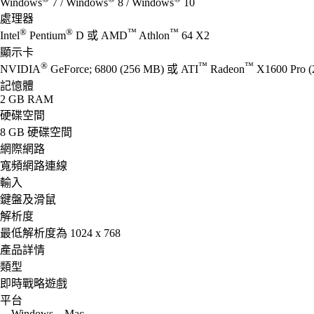
Windows
7 / Windows
8 / Windows
10
處理器
®
®
™
™
Intel
Pentium
D 或 AMD
Athlon
64 X2
顯示卡
®
™
™
NVIDIA
GeForce; 6800 (256 MB) 或 ATI
Radeon
X1600 Pro
記憶體
2 GB RAM
硬碟空間
8 GB 硬碟空間
網際網路
寬頻網路連線
輸入
鍵盤及滑鼠
解析度
最低解析度為 1024 x 768
產品詳情
類型
即時戰略遊戲
平台
Windows
Mac