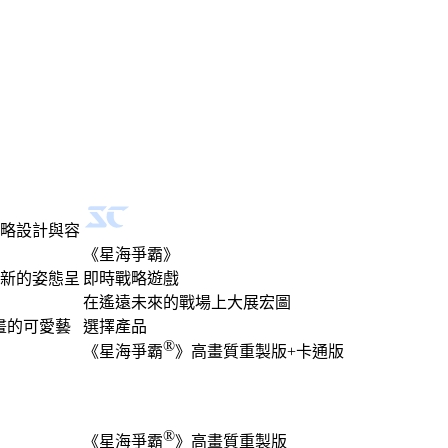
略設計與容
《星海爭霸》
新​的​姿態​呈
即時戰略遊戲
Product Notification
在遙遠未來的戰場上大展宏圖
畫​的​可愛​藝
選擇產品
®
《星海爭霸
》高畫質重製版+卡通版
®
《星海爭霸
》高畫質重製版