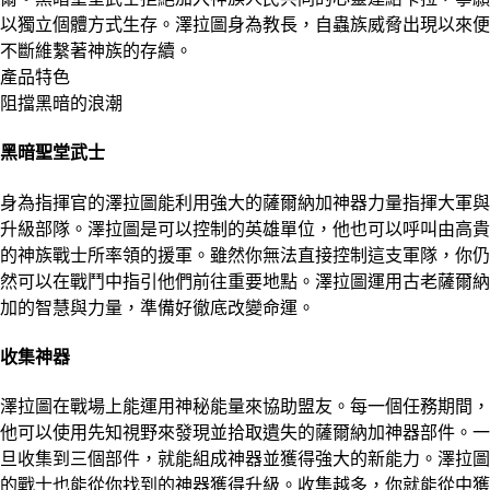
以獨立個體方式生存。澤拉圖身為教長，自蟲族威脅出現以來便
不斷維繫著神族的存續。
產品特色
阻擋黑暗的浪潮
黑暗聖堂武士
身為指揮官的澤拉圖能利用強大的薩爾納加神器力量指揮大軍與
升級部隊。澤拉圖是可以控制的英雄單位，他也可以呼叫由高貴
的神族戰士所率領的援軍。雖然你無法直接控制這支軍隊，你仍
然可以在戰鬥中指引他們前往重要地點。澤拉圖運用古老薩爾納
加的智慧與力量，準備好徹底改變命運。
收集神器
澤拉圖在戰場上能運用神秘能量來協助盟友。每一個任務期間，
他可以使用先知視野來發現並拾取遺失的薩爾納加神器部件。一
旦收集到三個部件，就能組成神器並獲得強大的新能力。澤拉圖
的戰士也能從你找到的神器獲得升級。收集越多，你就能從中獲