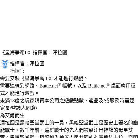
《星海爭霸II》
指揮官：澤拉圖
指揮官：澤拉圖
指揮官
Available actions
價格
需要安裝《星海爭霸 II》才能進行遊戲。
®
®
需要連線到網路、Battle.net
帳號，以及 Battle.net
桌面應用程
式才能進行遊戲。
未滿18歲之玩家購買本公司之遊戲點數、產品及/或服務時需經
家長/監護人同意◦
為艾爾而生
澤拉圖是黑暗聖堂武士的一員，黑暗聖堂武士是歷史上著名的幽
能戰士。數千年前，這群戰士的先人們被驅逐出神族的母星艾
爾。黑暗聖堂武士拒絕加入神族人民共同的心靈連結卡拉，寧願