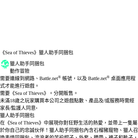
《Sea of Thieves》
獵人助手同捆包
獵人助手同捆包
動作冒險
Available actions
®
®
價格
需要連線到網路、Battle.net
帳號，以及 Battle.net
桌面應用程
式才能進行遊戲。
需要《Sea of Thieves》。分開販售。
未滿18歲之玩家購買本公司之遊戲點數、產品及/或服務時需經
家長/監護人同意◦
獵人助手同捆包
在《Sea of Thieves》中展現你對狂野生活的熱愛，並帶上一隻屬
於你自己的忠誠伙伴！獵人助手同捆包內含石榴豬寵物、獵人召
喚表情同捆包、流浪者的苦役帽子、外套、腰帶、褲子和靴子，