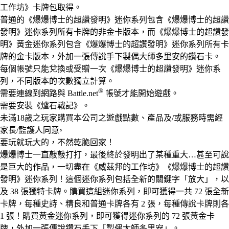
工作坊》卡牌包取得。
普通的《爆爆博士的超讚發明》迷你系列包含《爆爆博士的超讚
發明》迷你系列所有卡牌的非金卡版本，而《爆爆博士的超讚發
明》黃金迷你系列包含《爆爆博士的超讚發明》迷你系列所有卡
牌的金卡版本，外加一張傳說手下製偶大師多里安的鑽石卡。
每個帳號只能兌換或受贈一次《爆爆博士的超讚發明》迷你系
列，不同版本的次數獨立計算。
®
需要連線到網路與 Battle.net
帳號才能開始遊戲。
需要安裝《爐石戰記》。
未滿18歲之玩家購買本公司之遊戲點數、產品及/或服務時需經
家長/監護人同意◦
要玩就玩大的，不然乾脆回家！
爆爆博士一直敲敲打打，最後終於發明出了某種重大…甚至可說
是巨大的作品，一切盡在《威茲邦的工作坊》《爆爆博士的超讚
發明》迷你系列！這個迷你系列包括全新的關鍵字「放大」，以
及 38 張獨特卡牌。購買這組迷你系列，即可獲得一共 72 張全新
卡牌，每種史詩、精良和普通卡牌各有 2 張，每種傳說卡牌則各
1 張！購買黃金迷你系列，即可獲得迷你系列的 72 張黃金卡
牌，外加一張傳說鑽石手下「製偶大師多里安」。