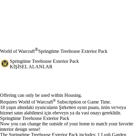
®
World of Warcraft
Springtime Treehouse Exterior Pack
Springtime Treehouse Exterior Pack
KIŞISEL ALANLAR
Fiyat
Mevcut eylemler
Offering can only be used within Housing.
®
Requires World of Warcraft
Subscription or Game Time.
18 yaşın altındaki oyuncuların Şirketten oyun puanı, ürün ve/veya
hizmet satın alabilmesi için ebeveyn ya da vasi onayı gereklidir.
Springtime Treehouse Exterior Pack
Now you can change the outside of your home to match your favorite
interior design sense!
The Springtime Treehouse Exterior Pack includes: 1 Lush Garden