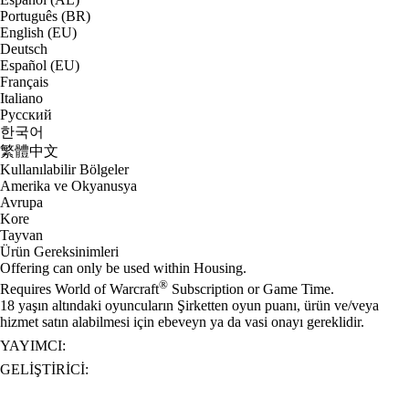
Português (BR)
English (EU)
Deutsch
Español (EU)
Français
Italiano
Русский
한국어
繁體中文
Kullanılabilir Bölgeler
Amerika ve Okyanusya
Avrupa
Kore
Tayvan
Ürün Gereksinimleri
Offering can only be used within Housing.
®
Requires World of Warcraft
Subscription or Game Time.
18 yaşın altındaki oyuncuların Şirketten oyun puanı, ürün ve/veya
hizmet satın alabilmesi için ebeveyn ya da vasi onayı gereklidir.
YAYIMCI:
GELIŞTIRICI: