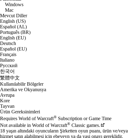
Windows
Mac
Mevcut Diller
English (US)
Español (AL)
Português (BR)
English (EU)
Deutsch
Español (EU)
Français
Italiano
Русский
한국어
繁體中文
Kullanılabilir Bölgeler
Amerika ve Okyanusya
Avrupa
Kore
Tayvan
Ürün Gereksinimleri
®
Requires World of Warcraft
Subscription or Game Time
®
Not available in World of Warcraft
Classic games.
18 yaşın altındaki oyuncuların Şirketten oyun puanı, ürün ve/veya
hizmet satın alabilmesi için ebeveyn ya da vasi onayı gereklidir.