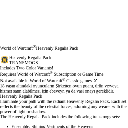
®
World of Warcraft
Heavenly Regalia Pack
Heavenly Regalia Pack
TRANSMOGS
Ürün Bildirimi
Includes Two Color Variants!
Fiyat
Mevcut eylemler
®
Requires World of Warcraft
Subscription or Game Time
®
Not available in World of Warcraft
Classic games.
18 yaşın altındaki oyuncuların Şirketten oyun puanı, ürün ve/veya
hizmet satın alabilmesi için ebeveyn ya da vasi onayı gereklidir.
Heavenly Regalia Pack
Illuminate your path with the radiant Heavenly Regalia Pack. Each set
reflects the beauty of the celestial forces, adorning any wearer with the
power of light or shadow.
The Heavenly Regalia Pack includes the following transmogs sets:
Ensemble: Shining Vestments of the Heavens