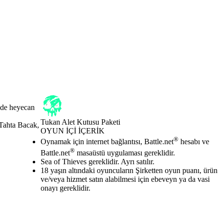
e de heyecan
Tukan Alet Kutusu Paketi
 Tahta Bacak,
OYUN İÇI İÇERIK
Fiyat
Mevcut eylemler
®
Oynamak için internet bağlantısı, Battle.net
hesabı ve
®
Battle.net
masaüstü uygulaması gereklidir.
Sea of Thieves gereklidir. Ayrı satılır.
18 yaşın altındaki oyuncuların Şirketten oyun puanı, ürün
ve/veya hizmet satın alabilmesi için ebeveyn ya da vasi
onayı gereklidir.