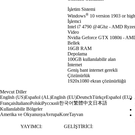
İşletim Sistemi
®
Windows
10 version 1903 or high
İşlemci
Intel i7 4790 @4Ghz - AMD Ryze
Video
Nvidia Geforce GTX 1080ti - AMD
Bellek
16GB RAM
Depolama
100GB kullanılabilir alan
İnternet
Geniş bant internet gerekli
Çözünürlük
1920x1080 ekran çözünürlüğü
Mevcut Diller
English (US)
Español (AL)
English (EU)
Deutsch
Türkçe
Español (EU)
한국어
繁體中文
日本語
Français
Italiano
Polski
Русский
Kullanılabilir Bölgeler
Amerika ve Okyanusya
Avrupa
Kore
Tayvan
YAYIMCI:
GELIŞTIRICI: