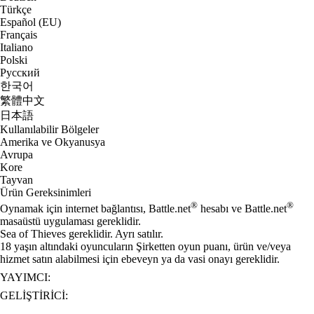
Türkçe
Español (EU)
Français
Italiano
Polski
Русский
한국어
繁體中文
日本語
Kullanılabilir Bölgeler
Amerika ve Okyanusya
Avrupa
Kore
Tayvan
Ürün Gereksinimleri
®
®
Oynamak için internet bağlantısı, Battle.net
hesabı ve Battle.net
masaüstü uygulaması gereklidir.
Sea of Thieves gereklidir. Ayrı satılır.
18 yaşın altındaki oyuncuların Şirketten oyun puanı, ürün ve/veya
hizmet satın alabilmesi için ebeveyn ya da vasi onayı gereklidir.
YAYIMCI:
GELIŞTIRICI: