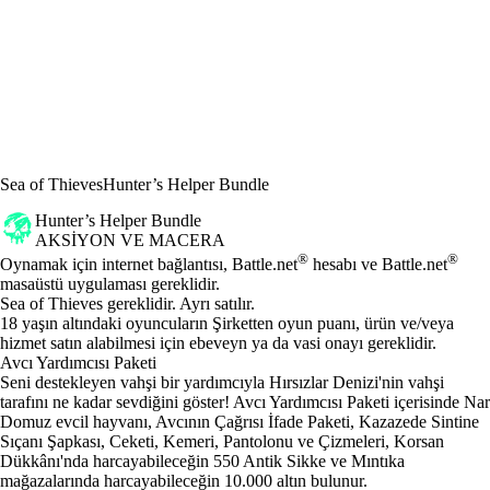
Sea of Thieves
Hunter’s Helper Bundle
Hunter’s Helper Bundle
AKSIYON VE MACERA
Fiyat
Mevcut eylemler
®
®
Oynamak için internet bağlantısı, Battle.net
hesabı ve Battle.net
masaüstü uygulaması gereklidir.
Sea of Thieves gereklidir. Ayrı satılır.
18 yaşın altındaki oyuncuların Şirketten oyun puanı, ürün ve/veya
hizmet satın alabilmesi için ebeveyn ya da vasi onayı gereklidir.
Avcı Yardımcısı Paketi
Seni destekleyen vahşi bir yardımcıyla Hırsızlar Denizi'nin vahşi
tarafını ne kadar sevdiğini göster! Avcı Yardımcısı Paketi içerisinde Nar
Domuz evcil hayvanı, Avcının Çağrısı İfade Paketi, Kazazede Sintine
Sıçanı Şapkası, Ceketi, Kemeri, Pantolonu ve Çizmeleri, Korsan
Dükkânı'nda harcayabileceğin 550 Antik Sikke ve Mıntıka
mağazalarında harcayabileceğin 10.000 altın bulunur.