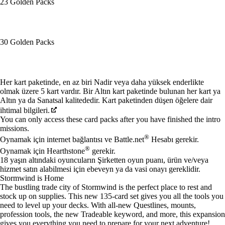
23 Golden Packs
30 Golden Packs
Mevcut eylemler
Her kart paketinde, en az biri Nadir veya daha yüksek enderlikte
olmak üzere 5 kart vardır. Bir Altın kart paketinde bulunan her kart ya
Altın ya da Sanatsal kalitededir. Kart paketinden düşen öğelere dair
ihtimal bilgileri.
You can only access these card packs after you have finished the intro
missions.
®
Oynamak için internet bağlantısı ve Battle.net
Hesabı gerekir.
®
Oynamak için Hearthstone
gerekir.
18 yaşın altındaki oyuncuların Şirketten oyun puanı, ürün ve/veya
hizmet satın alabilmesi için ebeveyn ya da vasi onayı gereklidir.
Stormwind is Home
The bustling trade city of Stormwind is the perfect place to rest and
stock up on supplies. This new 135-card set gives you all the tools you
need to level up your decks. With all-new Questlines, mounts,
profession tools, the new Tradeable keyword, and more, this expansion
gives you everything you need to prepare for your next adventure!