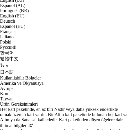
English (US)
Español (AL)
Português (BR)
English (EU)
Deutsch
Español (EU)
Français
Italiano
Polski
Русский
한국어
繁體中文
ไทย
日本語
Kullanılabilir Bölgeler
Amerika ve Okyanusya
Avrupa
Kore
Tayvan
Ürün Gereksinimleri
Her kart paketinde, en az biri Nadir veya daha yüksek enderlikte
olmak üzere 5 kart vardır. Bir Altın kart paketinde bulunan her kart ya
Altın ya da Sanatsal kalitededir. Kart paketinden düşen öğelere dair
ihtimal bilgileri.