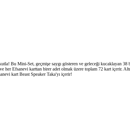
utla! Bu Mini-Set, geçmişe saygı gösteren ve geleceği kucaklayan 38 b
 ve her Efsanevi karttan birer adet olmak üzere toplam 72 kart içerir. Al
anevi kart Beast Speaker Taka'yı içerir!