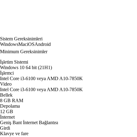
Sistem Gereksinimleri
Windows
Mac
iOS
Android
Minimum Gereksinimler
İşletim Sistemi
Windows 10 64 bit (21H1)
İşlemci
Intel Core i3-6100 veya AMD A10-7850K
Video
Intel Core i3-6100 veya AMD A10-7850K
Bellek
8 GB RAM
Depolama
12 GB
İnternet
Geniş Bant İnternet Bağlantısı
Girdi
Klavye ve fare