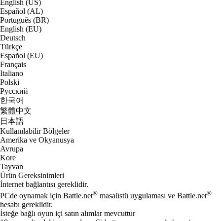
English (US)
Español (AL)
Português (BR)
English (EU)
Deutsch
Türkçe
Español (EU)
Français
Italiano
Polski
Русский
한국어
繁體中文
日本語
Kullanılabilir Bölgeler
Amerika ve Okyanusya
Avrupa
Kore
Tayvan
Ürün Gereksinimleri
İnternet bağlantısı gereklidir.
®
®
PCde oynamak için Battle.net
masaüstü uygulaması ve Battle.net
hesabı gereklidir.
İsteğe bağlı oyun içi satın alımlar mevcuttur