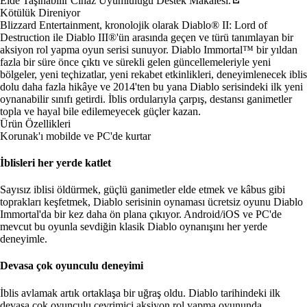
Elde Taşınabilir Cihaz Uyumluluğu Destek Makalesi.
Kötülük Direniyor
Blizzard Entertainment, kronolojik olarak Diablo® II: Lord of
Destruction ile Diablo III®'ün arasında geçen ve türü tanımlayan bir
aksiyon rol yapma oyun serisi sunuyor. Diablo Immortal™ bir yıldan
fazla bir süre önce çıktı ve sürekli gelen güncellemeleriyle yeni
bölgeler, yeni teçhizatlar, yeni rekabet etkinlikleri, deneyimlenecek iblis
dolu daha fazla hikâye ve 2014'ten bu yana Diablo serisindeki ilk yeni
oynanabilir sınıfı getirdi. İblis ordularıyla çarpış, destansı ganimetler
topla ve hayal bile edilemeyecek güçler kazan.
Ürün Özellikleri
Korunak'ı mobilde ve PC'de kurtar
İblisleri her yerde katlet
Sayısız iblisi öldürmek, güçlü ganimetler elde etmek ve kâbus gibi
toprakları keşfetmek, Diablo serisinin oynaması ücretsiz oyunu Diablo
Immortal'da bir kez daha ön plana çıkıyor. Android/iOS ve PC'de
mevcut bu oyunla sevdiğin klasik Diablo oynanışını her yerde
deneyimle.
Devasa çok oyunculu deneyimi
İblis avlamak artık ortaklaşa bir uğraş oldu. Diablo tarihindeki ilk
devasa çok oyunculu çevrimiçi aksiyon rol yapma oyununda,