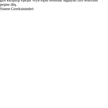
gibi karıştırıp eşleştir veya toplu bonuslar sağlayan zırh setlerinin
peşine düş.
Sistem Gereksinimleri