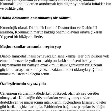
Korunak'ı kötülüklerden arındırmak için diğer oyuncularla ittifaklar kur
ve birlikte çalış.
Diablo destanının anlatılmamış bir bölümü
Kronolojik olarak Diablo II: Lord of Destruction ve Diablo III
arasında, Korunak'ın maruz kaldığı önemli olayları ortaya çıkaran
Yepyeni bir hikâyede ilerle.
Meşhur sınıflar arasından seçim yap
Diablo Immortal'ı nasıl oynayacağın sana kalmış. Her biri iblisleri yok
etmenin benzersiz yollarına sahip on farklı sınıf seni bekliyor.
Düşmanlarını bir baltayla ezmek mi, ustalık gerektiren bir gizemli
güçle buharlaştırmak mı, yoksa uzaktan arbalet oklarıyla yağmura
tutmak mı istersin? Seçim senin.
Özelleştirmenin sayısız yolu
Cehennem sürülerini katlederken birikecek olan tek şey cesetler
olmayacak. Katlettiğin düşmanlardan yeni oynanış tarzlarını
destekleyen ve maceracının niteliklerini güçlendiren Efsanevi öğeler
gibi harika teçhizatlar topla. Birbirinden bağımsız parçaları istediğin