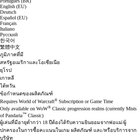
Português (BR)
English (EU)
Deutsch
Español (EU)
Français
Italiano
Русский
한국어
繁體中文
ภูมิภาคที่มี
สหรัฐอเมริกาและโอเชียเนีย
ยุโรป
เกาหลี
ไต้หวัน
ข้อกำหนดของผลิตภัณฑ์
®
Requires World of Warcraft
Subscription or Game Time
®
Only available on WoW
Classic progression realms (currently Mists
™
of Pandaria
Classic)
ผู้เล่นที่มีอายุต่ำกว่า 18 ปีต้องได้รับความยินยอมจากพ่อแม่/ผู้
ปกครองในการซื้อคะแนนในเกม ผลิตภัณฑ์ และ/หรือบริการจาก
บริษัท