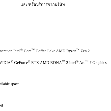
และ/หรือบริการจากบริษัท
®
™
™
eration Intel
Core
Coffee Lake AMD Ryzen
Zen 2
®
®
™
®
™
NVIDIA
GeForce
RTX AMD RDNA
2 Intel
Arc
7 Graphics
ilable space
el