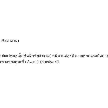
ีกซีสง่างาม)
lection (คอลเล็กชันมีกซีสง่างาม) หมีชาแต่ละตัวถ่ายทอดแรงบัน
นทางของคุณทั่ว Azeroth (อาเซรอธ)!