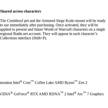
Shared across characters
The Crushhoof pet and the Armored Siege Kodo mount will be ready
to use immediately after purchasing. Once activated, they will be
applied to present and future World of Warcraft characters on a single
regional Battle.net account. They will appear in each character’s
Collections interface (Shift+P).
®
™
™
eration Intel
Core
Coffee Lake AMD Ryzen
Zen 2
®
®
™
®
™
NVIDIA
GeForce
RTX AMD RDNA
2 Intel
Arc
7 Graphics