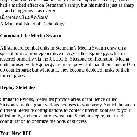
had a marked effect on Stetmann’s sanity, but his mind is just as sharp
—and dangerous—as ever.¬
เนื้อหาเด่นในผลิตภัณฑ์
A Maniacal Blend of Technology
Command the Mecha Swarm
All standard combat units in Stetmann’s Mecha Swarm draw on a
special form of nonregenerative energy called Egonergy, which is
restored primarily via the J.U.I.C.E. Stetzone configuration. Mecha
units infused with Egonergy are more powerful than their standard Co-
op counterparts; but without it, they become depleted husks of their
former glory.
Deploy Stetellites
Similar to Pylons, Stetellites provide areas of influence called
Stetzones, which grant various bonuses to your army. Switch between
different Stetellite configurations to confer different bonuses to your
allied units, and constantly re-evaluate Stetellite deployment and
configuration to optimize the odds of success.
Your New BFF