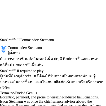
®
StarCraft
II
Commander: Stetmann
Commander: Stetmann
ผู้สั่งการ
Available actions
®
ราคา
ต้องการการเชื่อมต่ออินเทอร์เน็ต บัญชี Battle.net
และแอพเด
®
สก์ท็อป Battle.net
เพื่อเล่น
®
StarCraft
II required to play.
ผู้เล่นที่มีอายุต่ำกว่า 18 ปีต้องได้รับความยินยอมจากพ่อแม่/ผู้
ปกครองในการซื้อคะแนนในเกม ผลิตภัณฑ์ และ/หรือบริการจาก
บริษัท
Terrazine-Fueled Genius
Eccentric, paranoid, and prone to terrazine-induced hallucinations,
Egon Stetmann was once the chief science advisor aboard the
Hyperion. Extreme isolation and extended exposure to the gas have