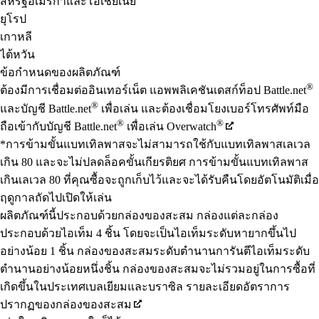
สหรัฐอเมริกาและโอเชียเนีย
ยุโรป
เกาหลี
ไต้หวัน
ข้อกำหนดของผลิตภัณฑ์
®
ต้องมีการเชื่อมต่ออินเทอร์เน็ต แอพพลิเคชันเดสก์ท็อป Battle.net
®
และบัญชี Battle.net
เพื่อเล่น และต้องเชื่อมโยงเบอร์โทรศัพท์มือ
®
®
ถือเข้ากับบัญชี Battle.net
เพื่อเล่น Overwatch
*การข้ามขั้นแบทเทิลพาสจะไม่สามารถใช้กับแบทเทิลพาสเลเวล
เกิน 80 และจะไม่ปลดล็อคขั้นเกียรติยศ การข้ามขั้นแบทเทิลพาส
เกินเลเวล 80 ที่คุณซื้อจะถูกเก็บไว้และจะได้รับคืนโดยอัตโนมัติเมื่อ
ฤดูกาลถัดไปเปิดให้เล่น
ผลิตภัณฑ์นี้ประกอบด้วยกล่องของสะสม กล่องแต่ละกล่อง
ประกอบด้วยไอเท็ม 4 ชิ้น โดยจะเป็นไอเท็มระดับหายากขึ้นไป
อย่างน้อย 1 ชิ้น กล่องของสะสมระดับตำนานการันตีไอเท็มระดับ
ตำนานอย่างน้อยหนึ่งชิ้น กล่องของสะสมจะไม่รวมอยู่ในการซื้อที่
เกิดขึ้นในประเทศเบลเยียมและบราซิล รายละเอียดอัตราการ
ปรากฏของกล่องของสะสม