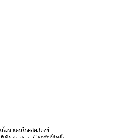
เนื้อหาเด่นในผลิตภัณฑ์
สู้เพื่อ Sanctuary (โลกศักดิ์สิทธิ์)