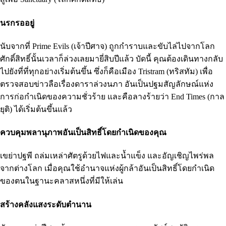
นรกรออยู่
นับจากที่ Prime Evils (เจ้าปีศาจ) ถูกกำราบและขับไล่ไปจากโลก
ศักดิ์สิทธิ์นั้นเวลาก็ล่วงเลยมายี่สิบปีแล้ว บัดนี้ คุณต้องเดินทางกลับ
ไปยังที่ที่ทุกอย่างเริ่มต้นขึ้น ซึ่งก็คือเมือง Tristram (ทริสทัม) เพื่อ
ตรวจสอบข่าวลือเรื่องดาราล่วงนภา อันเป็นปฐมสัญลักษณ์แห่ง
การก่อกำเนิดของความชั่วร้าย และคือลางร้ายว่า End Times (กาล
ยุติ) ได้เริ่มต้นขึ้นแล้ว
ควบคุมพลานุภาพอันเป็นสิทธิ์โดยกำเนิดของคุณ
เขย่าปฐพี ถล่มเหล่าศัตรูด้วยไฟและน้ำแข็ง และอัญเชิญไพร่พล
จากต่างโลก เมื่อคุณใช้อำนาจแห่งผู้กล้าอันเป็นสิทธิ์โดยกำเนิด
ของตนในฐานะคลาสหนึ่งที่มีให้เล่น
สร้างคลังแสงระดับตำนาน