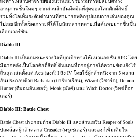
สังหารเหล่าปีศาจร้ายของนรกและรวบรวมทรัพย์สมบัติทรง
อานุภาพชิ้นใหม่ๆ จากส่วนลึกอันมืดมิดที่สุดของโลกศักดิ์สิทธิ์
รวมทั้งไอเท็มระดับตำนานที่สามารถพลิกรูปแบบการเล่นของคุณ
ไปเลย อีกทั้งเซ็ดเกราะที่ให้โบนัสหลากหลายเมื่อค้นพบมากชิ้นขึ้น
เลือกเวอร์ชัน
Diablo III
Diablo III เป็นเกมชนะรางวัลที่บุกเบิกทางให้แนวแอคชัน RPG โดย
มีฉากหลังเป็นโลกศักดิ์สิทธิ์ ดินแดนที่ตกอยู่ภายใต้ความขัดแย้งไร้
สิ้นสุด เล่นตั้งแต่ Acts (องก์) I ถึง IV โดยใช้ผู้กล้าหนึ่งจาก 5 คลาส
อันประกอบด้วย Barbarian (บาร์บาเรียน), Wizard (วิซาร์ด), Demon
Hunter (ดีมอนฮันเตอร์), Monk (มังค์) และ Witch Doctor (วิทช์ด็อก
เตอร์)
Diablo III: Battle Chest
Battle Chest ประกอบด้วย Diablo III และส่วนเสริม Reaper of Souls
ปลดล็อคผู้กล้าคลาส Crusader (ครูเซเดอร์) และองก์เพิ่มเติมใน