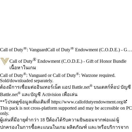
®
®
Call of Duty
: Vanguard
Call of Duty
Endowment (C.O.D.E.) - Gift of Honor Bundle
®
Call of Duty
Endowment (C.O.D.E.) - Gift of Honor Bundle
เนื้อหาในเกม
Available actions
®
®
ราคา
Call of Duty
: Vanguard or Call of Duty
: Warzone required.
Sold/downloaded separately.
®
ต้องมีการเชื่อมต่ออินเทอร์เน็ต แอป Battle.net
บนเดสก์ท็อป บัญชี
®
Battle.net
และบัญชี Activision เพื่อเล่น
**โปรดดูข้อมูลเพิ่มเติมที่ https://www.callofdutyendowment.org
This pack is not cross-platform supported and may be accessible on PC
only.
ผู้เล่นที่มีอายุต่ำกว่า 18 ปีต้องได้รับความยินยอมจากพ่อแม่/ผู้
ปกครองในการซื้อคะแนนในเกม ผลิตภัณฑ์ และ/หรือบริการจาก