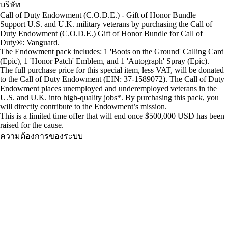
บริษัท
Call of Duty Endowment (C.O.D.E.) - Gift of Honor Bundle
Support U.S. and U.K. military veterans by purchasing the Call of
Duty Endowment (C.O.D.E.) Gift of Honor Bundle for Call of
Duty®: Vanguard.
The Endowment pack includes: 1 'Boots on the Ground' Calling Card
(Epic), 1 'Honor Patch' Emblem, and 1 'Autograph' Spray (Epic).
The full purchase price for this special item, less VAT, will be donated
to the Call of Duty Endowment (EIN: 37-1589072). The Call of Duty
Endowment places unemployed and underemployed veterans in the
U.S. and U.K. into high-quality jobs*. By purchasing this pack, you
will directly contribute to the Endowment’s mission.
This is a limited time offer that will end once $500,000 USD has been
raised for the cause.
ความต้องการของระบบ