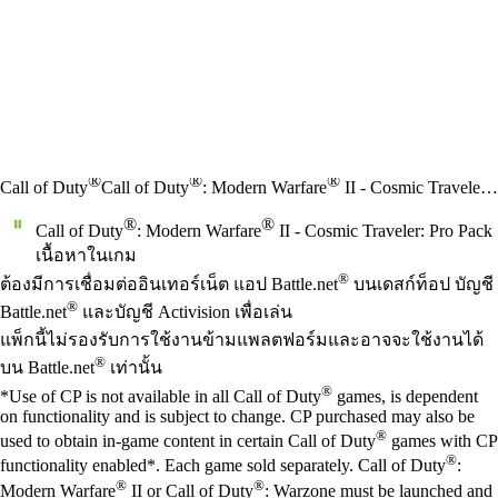
®
®
®
Call of Duty
Call of Duty
: Modern Warfare
II - Cosmic Traveler: Pro Pack
®
®
Call of Duty
: Modern Warfare
II - Cosmic Traveler: Pro Pack
เนื้อหาในเกม
Available actions
®
ราคา
ต้องมีการเชื่อมต่ออินเทอร์เน็ต แอป Battle.net
บนเดสก์ท็อป บัญชี
®
Battle.net
และบัญชี Activision เพื่อเล่น
แพ็กนี้ไม่รองรับการใช้งานข้ามแพลตฟอร์มและอาจจะใช้งานได้
®
บน Battle.net
เท่านั้น
®
*Use of CP is not available in all Call of Duty
games, is dependent
on functionality and is subject to change. CP purchased may also be
®
used to obtain in-game content in certain Call of Duty
games with CP
®
functionality enabled*. Each game sold separately. Call of Duty
:
®
®
Modern Warfare
II or Call of Duty
: Warzone must be launched and