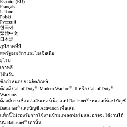
Español (EU)
Français
Italiano
Polski
Русский
한국어
繁體中文
日本語
ภูมิภาคที่มี
สหรัฐอเมริกาและโอเชียเนีย
ยุโรป
เกาหลี
ไต้หวัน
ข้อกำหนดของผลิตภัณฑ์
®
®
®
ต้องมี Call of Duty
: Modern Warfare
III หรือ Call of Duty
:
Warzone.
®
ต้องมีการเชื่อมต่ออินเทอร์เน็ต แอป Battle.net
บนเดสก์ท็อป บัญชี
®
Battle.net
และบัญชี Activision เพื่อเล่น
แพ็กนี้ไม่รองรับการใช้งานข้ามแพลตฟอร์มและอาจจะใช้งานได้
®
บน Battle.net
เท่านั้น