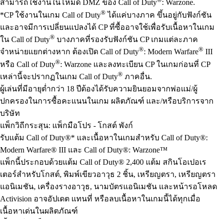
สามารถใช้งานในโหมด DMZ ของ Call of Duty
: Warzone.
®
*CP ใช้งานในเกม Call of Duty
ได้แค่บางภาค ขึ้นอยู่กับฟังก์ชัน
และอาจมีการเปลี่ยนแปลงได้ CP ที่ซื้ออาจใช้เพื่อรับเนื้อหาในเกม
®
ใน Call of Duty
บางภาคที่รองรับฟังก์ชัน CP เกมแต่ละภาค
®
®
จำหน่ายแยกต่างหาก ต้องเปิด Call of Duty
: Modern Warfare
III
®
หรือ Call of Duty
: Warzone และลงทะเบียน CP ในเกมก่อนที่ CP
®
เหล่านี้จะปรากฏในเกม Call of Duty
ภาคอื่น.
ผู้เล่นที่มีอายุต่ำกว่า 18 ปีต้องได้รับความยินยอมจากพ่อแม่/ผู้
ปกครองในการซื้อคะแนนในเกม ผลิตภัณฑ์ และ/หรือบริการจาก
บริษัท
แพ็กวิถีกระสุน: แพ็กมือโปร - โกสต์ พังก์
รับแต้ม Call of Duty®* และเนื้อหาในเกมสำหรับ Call of Duty®:
Modern Warfare® III และ Call of Duty®: Warzone™
แพ็กนี้ประกอบด้วยแต้ม Call of Duty® 2,400 แต้ม สกินโอเปอเร
เตอร์สำหรับโกสต์, พิมพ์เขียวอาวุธ 2 ชิ้น, เหรียญตรา, เหรียญตรา
แอนิเมชัน, เครื่องรางอาวุธ, นามบัตรแอนิเมชัน และหน้ารอโหลด
Activision อาจอัปเดต แทนที่ หรือลบเนื้อหาในเกมนี้ได้ทุกเมื่อ
เนื้อหาเด่นในผลิตภัณฑ์