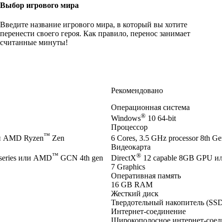
Выбор игрового мира
Введите название игрового мира, в который вы хотите
перенести своего героя. Как правило, перенос занимает
считанные минуты!
Рекомендовано
Операционная система
®
Windows
10 64-bit
Процессор
™
и AMD Ryzen
Zen
6 Cores, 3.5 GHz processor 8th Gen
Видеокарта
™
®
series или AMD
GCN 4th gen
DirectX
12 capable 8GB GPU и
7 Graphics
Оперативная память
16 GB RAM
Жесткий диск
Твердотельный накопитель (SSD
Интернет-соединение
Широкополосное интернет-соед