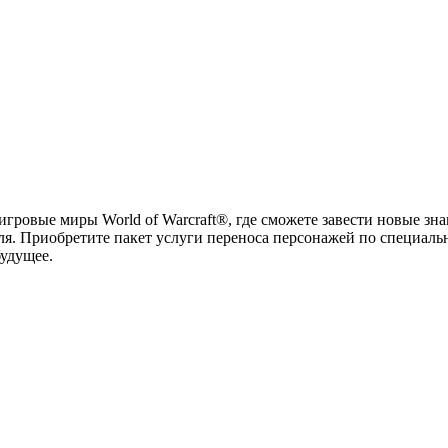
гровые миры World of Warcraft®, где сможете завести новые зна
уля. Приобретите пакет услуги переноса персонажей по специаль
будущее.