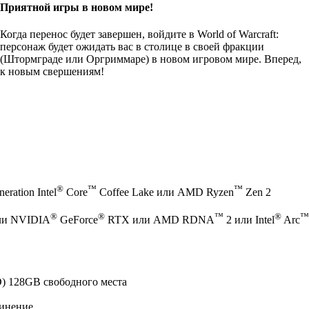
Приятной игры в новом мире!
Когда перенос будет завершен, войдите в World of Warcraft:
персонаж будет ожидать вас в столице в своей фракции
(Штормграде или Оргриммаре) в новом игровом мире. Вперед,
к новым свершениям!
®
™
™
eration Intel
Core
Coffee Lake или AMD Ryzen
Zen 2
®
®
™
®
™
ли NVIDIA
GeForce
RTX или AMD RDNA
2 или Intel
Arc
) 128GB свободного места
инение