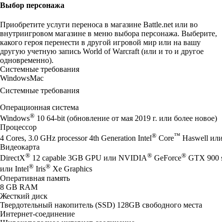
Выбор персонажа
Приобретите услуги переноса в магазине Battle.net или во
внутриигровом магазине в меню выбора персонажа. Выберите,
какого героя перенести в другой игровой мир или на вашу
другую учетную запись World of Warcraft (или и то и другое
одновременно).
Системные требования
Windows
Mac
Системные требования
Операционная система
®
Windows
10 64-bit (обновление от мая 2019 г. или более новое)
Процессор
®
™
4 Cores, 3.0 GHz processor 4th Generation Intel
Core
Haswell ил
Видеокарта
®
®
®
DirectX
12 capable 3GB GPU или NVIDIA
GeForce
GTX 900 
®
®
или Intel
Iris
Xe Graphics
Оперативная память
8 GB RAM
Жесткий диск
Твердотельный накопитель (SSD) 128GB свободного места
Интернет-соединение