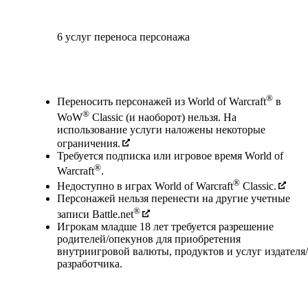
6 услуг переноса персонажа
Available actions
®
Переносить персонажей из World of Warcraft
в
®
WoW
Classic (и наоборот) нельзя. На
использование услуги наложены некоторые
ограничения.
Требуется подписка или игровое время World of
®
Warcraft
.
®
Недоступно в играх World of Warcraft
Classic.
Персонажей нельзя перенести на другие учетные
®
записи Battle.net
Игрокам младше 18 лет требуется разрешение
родителей/опекунов для приобретения
внутриигровой валюты, продуктов и услуг издателя/
разработчика.