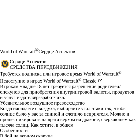
®
World of Warcraft
Сердце Aспектов
Сердце Aспектов
СРЕДСТВА ПЕРЕДВИЖЕНИЯ
Цена
Available actions
®
Требуется подписка или игровое время World of Warcraft
.
®
Недоступно в играх World of Warcraft
Classic.
Игрокам младше 18 лет требуется разрешение родителей/
опекунов для приобретения внутриигровой валюты, продуктов
и услуг издателя/разработчика.
Убедительное воздушное превосходство
Когда нападаете с воздуха, выбирайте угол атаки так, чтобы
солнце было у вас за спиной и слепило неприятеля. Можно и
проще: пикировать на врага верхом на драконе, сверкающем как
тысяча солнц. Как хотите, в общем.
Особенности
В бой на верном скакуне