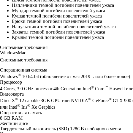
Наплечники темной погибели повелителей ужаса
Мундир темной погибели повелителей ужаса
Кушак темной погибели повелителей ужаса
Брюки темной погибели повелителей ужаса
Напульсники темной погибели повелителей ужаса
Захваты темной погибели повелителей ужаса
Крылья темной погибели повелителей ужаса
Системные требования
Windows
Mac
Системные требования
Операционная система
®
Windows
10 64-bit (обновление от мая 2019 г. или более новое)
Процессор
®
™
4 Cores, 3.0 GHz processor 4th Generation Intel
Core
Haswell ил
Видеокарта
®
®
®
DirectX
12 capable 3GB GPU или NVIDIA
GeForce
GTX 900 
®
®
или Intel
Iris
Xe Graphics
Оперативная память
8 GB RAM
Жесткий диск
Твердотельный накопитель (SSD) 128GB свободного места