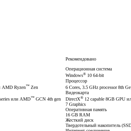
Рекомендовано
Операционная система
®
Windows
10 64-bit
Процессор
™
и AMD Ryzen
Zen
6 Cores, 3.5 GHz processor 8th Gen
Видеокарта
™
®
series или AMD
GCN 4th gen
DirectX
12 capable 8GB GPU и
7 Graphics
Оперативная память
16 GB RAM
Жесткий диск
Твердотельный накопитель (SSD
Интернет-соединение