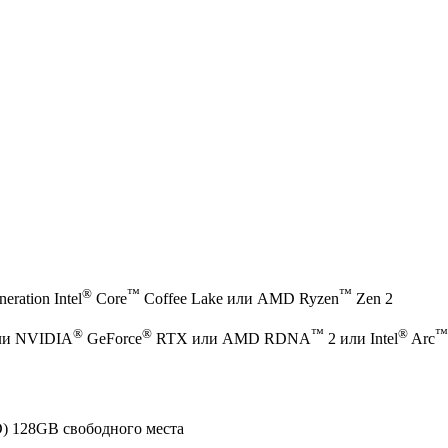
®
™
™
eration Intel
Core
Coffee Lake или AMD Ryzen
Zen 2
®
®
™
®
™
ли NVIDIA
GeForce
RTX или AMD RDNA
2 или Intel
Arc
) 128GB свободного места