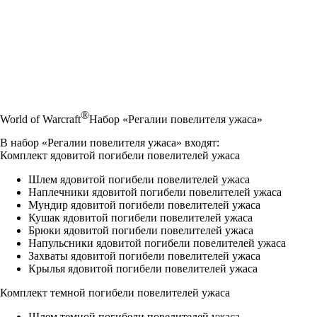
®
World of Warcraft
Набор «Регалии повелителя ужаса»
В набор «Регалии повелителя ужаса» входят:
Комплект ядовитой погибели повелителей ужаса
Шлем ядовитой погибели повелителей ужаса
Наплечники ядовитой погибели повелителей ужаса
Мундир ядовитой погибели повелителей ужаса
Кушак ядовитой погибели повелителей ужаса
Брюки ядовитой погибели повелителей ужаса
Напульсники ядовитой погибели повелителей ужаса
Захваты ядовитой погибели повелителей ужаса
Крылья ядовитой погибели повелителей ужаса
Комплект темной погибели повелителей ужаса
Шлем темной погибели повелителей ужаса