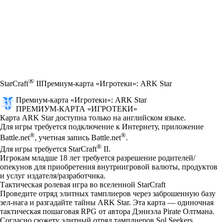
®
StarCraft
II
Премиум-карта «Игротеки»: ARK Star
Премиум-карта «Игротеки»: ARK Star
ПРЕМИУМ-КАРТА «ИГРОТЕКИ»
Цена
Available actions
Карта ARK Star доступна только на английском языке.
Для игры требуется подключение к Интернету, приложение
®
®
Battle.net
, учетная запись Battle.net
.
®
Для игры требуется StarCraft
II.
Игрокам младше 18 лет требуется разрешение родителей/
опекунов для приобретения внутриигровой валюты, продуктов
и услуг издателя/разработчика.
Тактическая ролевая игра во вселенной StarCraft
Проведите отряд элитных тамплиеров через заброшенную базу
зел-нага и разгадайте тайны ARK Star. Эта карта — одиночная
тактическая пошаговая RPG от автора Дэниэла Pirate Олтмана.
Согласно сюжету элитный отряд тамплиеров Sol Seekers