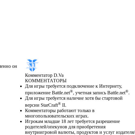
менно он
Комментатор D.Va
КОММЕНТАТОРЫ
Цена
Available actions
Для игры требуется подключение к Интернету,
®
®
приложение Battle.net
, учетная запись Battle.net
.
Для игры требуется наличие хотя бы стартовой
®
версии StarCraft
II.
Комментаторы работают только в
многопользовательских играх.
Игрокам младше 18 лет требуется разрешение
родителей/опекунов для приобретения
внутриигровой валюты, продуктов и услуг издателя/