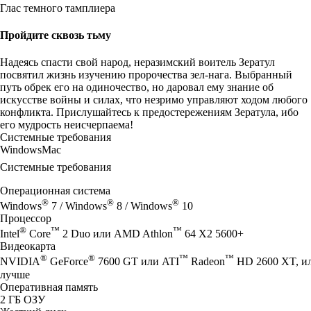
Глас темного тамплиера
Пройдите сквозь тьму
Надеясь спасти свой народ, неразимский воитель Зератул
посвятил жизнь изучению пророчества зел-нага. Выбранный
путь обрек его на одиночество, но даровал ему знание об
искусстве войны и силах, что незримо управляют ходом любого
конфликта. Прислушайтесь к предостережениям Зератула, ибо
его мудрость неисчерпаема!
Системные требования
Windows
Mac
Системные требования
Операционная система
®
®
®
Windows
7 / Windows
8 / Windows
10
Процессор
®
™
™
Intel
Core
2 Duo или AMD Athlon
64 X2 5600+
Видеокарта
®
®
™
™
NVIDIA
GeForce
7600 GT или ATI
Radeon
HD 2600 XT, или
лучше
Оперативная память
2 ГБ ОЗУ