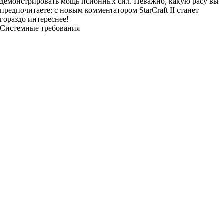
демонстрировать мощь псионных сил. Неважно, какую расу вы
предпочитаете; с новым комментатором StarCraft II станет
гораздо интереснее!
Системные требования