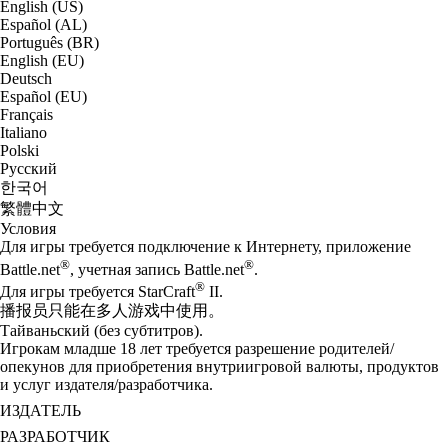
English (US)
Español (AL)
Português (BR)
English (EU)
Deutsch
Español (EU)
Français
Italiano
Polski
Русский
한국어
繁體中文
Условия
Для игры требуется подключение к Интернету, приложение
®
®
Battle.net
, учетная запись Battle.net
.
®
Для игры требуется StarCraft
II.
播报员只能在多人游戏中使用。
Тайваньский (без субтитров).
Игрокам младше 18 лет требуется разрешение родителей/
опекунов для приобретения внутриигровой валюты, продуктов
и услуг издателя/разработчика.
ИЗДАТЕЛЬ
РАЗРАБОТЧИК