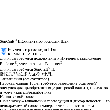
®
StarCraft
II
Комментатор господин Шэн
Комментатор господин Шэн
КОММЕНТАТОРЫ
Цена
Available actions
Для игры требуется подключение к Интернету, приложение
®
®
Battle.net
, учетная запись Battle.net
.
®
Для игры требуется StarCraft
II.
播报员只能在多人游戏中使用。
Тайваньский (без субтитров).
Игрокам младше 18 лет требуется разрешение родителей/
опекунов для приобретения внутриигровой валюты, продуктов
и услуг издателя/разработчика.
Найдите свой голос
Шэн Чжужу – тайваньский телеведущий и диктор новостей. Его
неподражаемый голос и манера речи стали источником
множества веселых цитат, известных уже нескольким