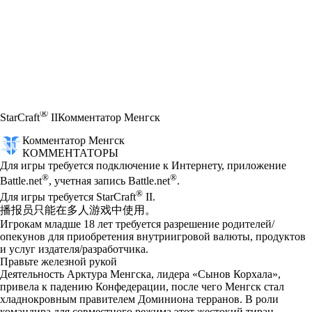
®
StarCraft
II
Комментатор Менгск
Комментатор Менгск
КОММЕНТАТОРЫ
Цена
Available actions
Для игры требуется подключение к Интернету, приложение
®
®
Battle.net
, учетная запись Battle.net
.
®
Для игры требуется StarCraft
II.
播报员只能在多人游戏中使用。
Игрокам младше 18 лет требуется разрешение родителей/
опекунов для приобретения внутриигровой валюты, продуктов
и услуг издателя/разработчика.
Правьте железной рукой
Деятельность Арктура Менгска, лидера «Сынов Корхала»,
привела к падению Конфедерации, после чего Менгск стал
хладнокровным правителем Доминиона терранов. В роли
командира для совместного режима этот жестокий тиран