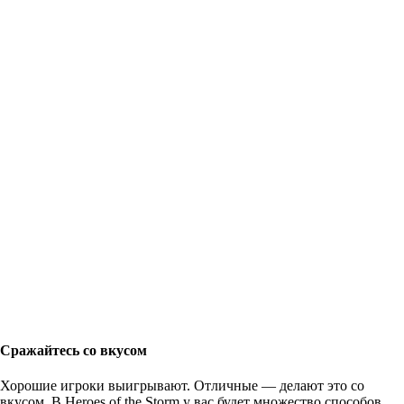
Сражайтесь со вкусом
Хорошие игроки выигрывают. Отличные — делают это со
вкусом. В Heroes of the Storm у вас будет множество способов