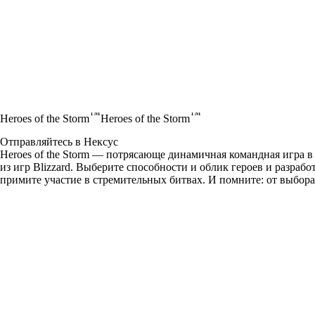
™
™
Heroes of the Storm
Heroes of the Storm
Отправляйтесь в Нексус
Heroes of the Storm — потрясающе динамичная командная игра
из игр Blizzard. Выберите способности и облик героев и разраб
примите участие в стремительных битвах. И помните: от выбора 