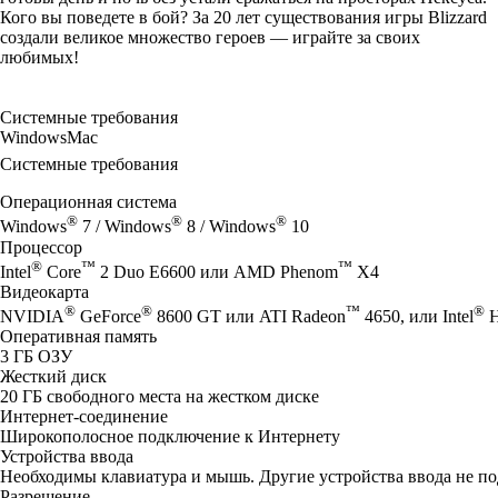
Кого вы поведете в бой? За 20 лет существования игры Blizzard
создали великое множество героев — играйте за своих
любимых!
Системные требования
Windows
Mac
Системные требования
Операционная система
®
®
®
Windows
7 / Windows
8 / Windows
10
Процессор
®
™
™
Intel
Core
2 Duo E6600 или AMD Phenom
X4
Видеокарта
®
®
™
®
NVIDIA
GeForce
8600 GT или ATI Radeon
4650, или Intel
H
Оперативная память
3 ГБ ОЗУ
Жесткий диск
20 ГБ свободного места на жестком диске
Интернет-соединение
Широкополосное подключение к Интернету
Устройства ввода
Необходимы клавиатура и мышь. Другие устройства ввода не п
Разрешение