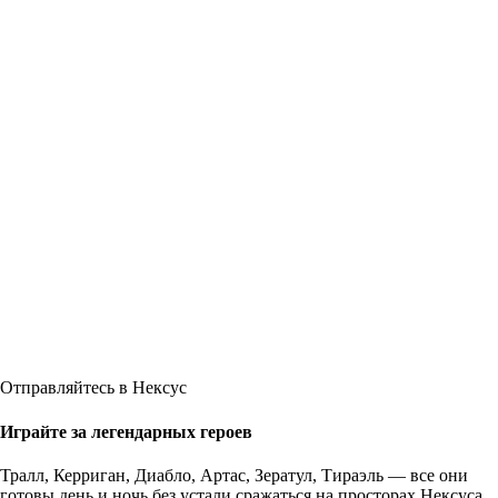
Отправляйтесь в Нексус
Играйте за легендарных героев
Тралл, Керриган, Диабло, Артас, Зератул, Тираэль — все они
готовы день и ночь без устали сражаться на просторах Нексуса.