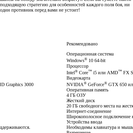
подходящую стратегию для особенностей каждого поля боя, ни
один противник перед вами не устоит!
Рекомендовано
Операционная система
®
Windows
10 64-bit
Процессор
®
™
™
Intel
Core
i5 или AMD
FX Se
Видеокарта
®
®
D Graphics 3000
NVIDIA
GeForce
GTX 650 ил
Оперативная память
4 ГБ ОЗУ
Жесткий диск
20 ГБ свободного места на жест
Интернет-соединение
Широкополосное подключение 
Устройства ввода
оддерживаются.
Необходимы клавиатура и мышь.
Разрешение