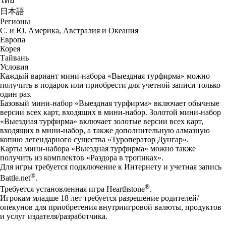
ไทย
日本語
Регионы
С. и Ю. Америка, Австралия и Океания
Европа
Корея
Тайвань
Условия
Каждый вариант мини-набора «Выездная турфирма» можно
получить в подарок или приобрести для учетной записи только
один раз.
Базовый мини-набор «Выездная турфирма» включает обычные
версии всех карт, входящих в мини-набор. Золотой мини-набор
«Выездная турфирма» включает золотые версии всех карт,
входящих в мини-набор, а также дополнительную алмазную
копию легендарного существа «Туроператор Дунгар».
Карты мини-набора «Выездная турфирма» можно также
получить из комплектов «Раздора в тропиках».
Для игры требуется подключение к Интернету и учетная запись
®
Battle.net
.
®
Требуется установленная игра Hearthstone
.
Игрокам младше 18 лет требуется разрешение родителей/
опекунов для приобретения внутриигровой валюты, продуктов
и услуг издателя/разработчика.