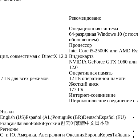
Рекомендовано
Операционная система
64-разрядная Windows 10 (с пос
обновлением)
Процессор
Intel Core i5-2500K или AMD R
я, совместимая с DirectX 12.0
Видеокарта
NVIDIA GeForce GTX 1060 или 
12.0
Оперативная память
177 ГБ для всех режимов
12 ГБ оперативной памяти
Жесткий диск
177 ГБ
Интернет-соединение
Широкополосное соединение с 
Языки
English (US)
Español (AL)
Português (BR)
Deutsch
Español (EU)
한국어
繁體中文
日本語
Français
Italiano
Polski
Русский
Регионы
С. и Ю. Америка, Австралия и Океания
Европа
Корея
Тайвань