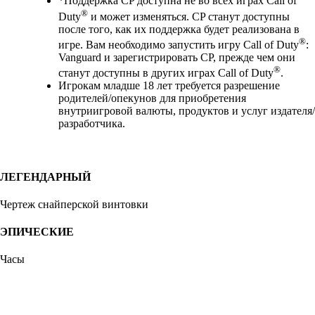
*Поддержка CP доступна не во всех играх Call of
®
Duty
и может изменяться. CP станут доступны
после того, как их поддержка будет реализована в
®
игре. Вам необходимо запустить игру Call of Duty
:
Vanguard и зарегистрировать CP, прежде чем они
®
станут доступны в других играх Call of Duty
.
Игрокам младше 18 лет требуется разрешение
родителей/опекунов для приобретения
внутриигровой валюты, продуктов и услуг издателя/
разработчика.
ЛЕГЕНДАРНЫЙ
Чертеж снайперской винтовки
ЭПИЧЕСКИЕ
Часы