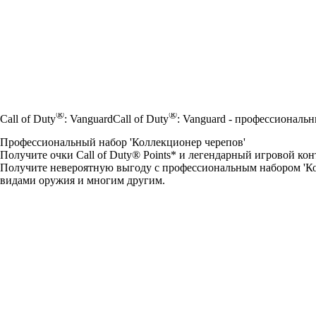
®
®
Call of Duty
: Vanguard
Call of Duty
: Vanguard - профессиональ
Профессиональный набор 'Коллекционер черепов'
Получите очки Call of Duty® Points* и легендарный игровой конт
Получите невероятную выгоду с профессиональным набором 'Кол
видами оружия и многим другим.