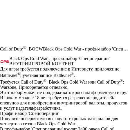
®
Call of Duty
: BOCW
Black Ops Cold War - профи-набор 'Спецоперации'
Black Ops Cold War - профи-набор 'Спецоперации'
ВНУТРИИГРОВОЙ КОНТЕНТ
Цена
Available actions
Для игры требуется подключение к Интернету, приложение
®
®
Battle.net
, учетная запись Battle.net
.
®
®
Требуется Call of Duty
: Black Ops Cold War или Call of Duty
:
Warzone. Приобретается отдельно.
Этот набор может не поддерживать кроссплатформенную игру.
Игрокам младше 18 лет требуется разрешение родителей/
опекунов для приобретения внутриигровой валюты, продуктов
и услуг издателя/разработчика.
Профи-набор 'Спецоперации'
Получите невероятную выгоду от игровых материалов для
четвертого сезона Black Ops Cold War.
В профи-набор 'Спецоперации' входят 2400 очков Call of