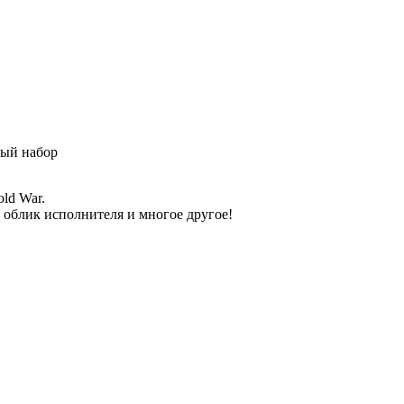
вый набор
ld War.
й облик исполнителя и многое другое!