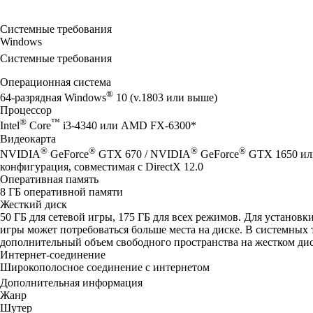
Системные требования
Windows
Системные требования
Операционная система
®
64-разрядная Windows
10 (v.1803 или выше)
Процессор
®
™
Intel
Core
i3-4340 или AMD FX-6300*
Видеокарта
®
®
®
®
NVIDIA
GeForce
GTX 670 / NVIDIA
GeForce
GTX 1650 ил
конфигурация, совместимая с DirectX 12.0
Оперативная память
8 ГБ оперативной памяти
Жесткий диск
50 ГБ для сетевой игры, 175 ГБ для всех режимов. Для установ
игры может потребоваться больше места на диске. В системных 
дополнительный объем свободного пространства на жестком диске
Интернет-соединение
Широкополосное соединение с интернетом
Дополнительная информация
Жанр
Шутер