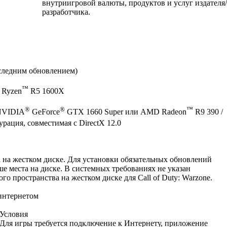
внутриигровой валюты, продуктов и услуг издателя/
разработчика.
следним обновлением)
™
 Ryzen
R5 1600X
®
®
™
NVIDIA
GeForce
GTX 1660 Super или AMD Radeon
R9 390 /
рация, совместимая с DirectX 12.0
 на жестком диске. Для установки обязательных обновлений
е места на диске. В системных требованиях не указан
о пространства на жестком диске для Call of Duty: Warzone.
интернетом
Условия
Для игры требуется подключение к Интернету, приложение