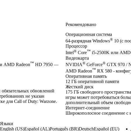
Рекомендовано
Операционная система
®
64-разрядная Windows
10 (с по
Процессор
®
™
Intel
Core
i5-2500K или AMD
Видеокарта
™
®
®
и AMD Radeon
HD 7950 —
NVIDIA
GeForce
GTX 970 / 
™
AMD Radeon
RX 580 - конфигу
Оперативная память
12 ГБ оперативной памяти
Жесткий диск
ки обязательных обновлений
175 ГБ свободного пространства
требованиях не указан
игры может потребоваться больш
 для Call of Duty: Warzone.
дополнительный объем свободног
Интернет-соединение
Широкополосное соединение с 
Языки
English (US)
Español (AL)
Português (BR)
Deutsch
Español (EU)