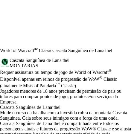
®
World of Warcraft
Classic
Cascata Sanguínea de Lana'thel
Cascata Sanguínea de Lana'thel
MONTARIAS
Preço
Available actions
®
Requer assinatura ou tempo de jogo de World of Warcraft
®
Disponível apenas em reinos de progressão de WoW
Classic
™
(atualmente Mists of Pandaria
Classic)
Jogadores menores de 18 anos precisam de permissão de pais ou
tutores para comprar pontos de jogo, produtos e/ou serviços da
Empresa.
Cascata Sanguínea de Lana’thel
Mude o curso da batalha com a investida rubra da montaria Cascata
Sanguínea. Caia sobre seus inimigos com a força de uma onda.
Cascata Sanguínea de Lana’thel é compartilhada entre todos os
personagens atuais e futuros da progressão WoW® Classic e se ajusta