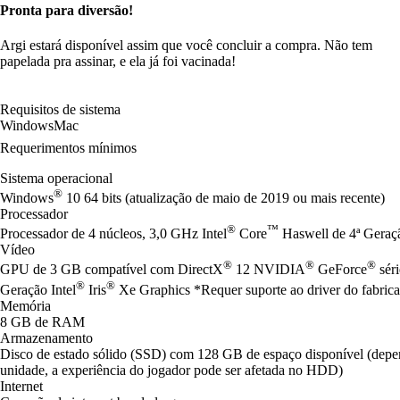
Pronta para diversão!
Argi estará disponível assim que você concluir a compra. Não tem
papelada pra assinar, e ela já foi vacinada!
Requisitos de sistema
Windows
Mac
Requerimentos mínimos
Sistema operacional
®
Windows
10 64 bits (atualização de maio de 2019 ou mais recente)
Processador
®
™
Processador de 4 núcleos, 3,0 GHz Intel
Core
Haswell de 4ª Gera
Vídeo
®
®
®
GPU de 3 GB compatível com DirectX
12 NVIDIA
GeForce
sér
®
®
Geração Intel
Iris
Xe Graphics *Requer suporte ao driver do fabrica
Memória
8 GB de RAM
Armazenamento
Disco de estado sólido (SSD) com 128 GB de espaço disponível (de
unidade, a experiência do jogador pode ser afetada no HDD)
Internet