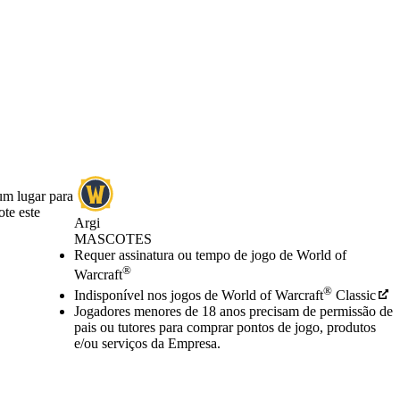
um lugar para
te este
Argi
MASCOTES
Preço
Available actions
Requer assinatura ou tempo de jogo de World of
®
Warcraft
®
Indisponível nos jogos de World of Warcraft
Classic
Jogadores menores de 18 anos precisam de permissão de
pais ou tutores para comprar pontos de jogo, produtos
e/ou serviços da Empresa.