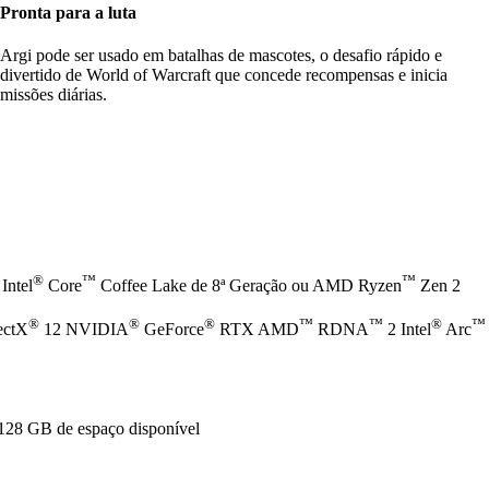
Pronta para a luta
Argi pode ser usado em batalhas de mascotes, o desafio rápido e
divertido de World of Warcraft que concede recompensas e inicia
missões diárias.
®
™
™
Intel
Core
Coffee Lake de 8ª Geração ou AMD Ryzen
Zen 2
®
®
®
™
™
®
™
ectX
12 NVIDIA
GeForce
RTX AMD
RDNA
2 Intel
Arc
128 GB de espaço disponível