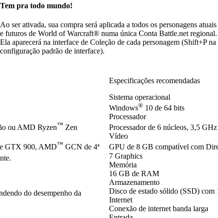
Tem pra todo mundo!
Ao ser ativada, sua compra será aplicada a todos os personagens atuais
e futuros de World of Warcraft® numa única Conta Battle.net regional.
Ela aparecerá na interface de Coleção de cada personagem (Shift+P na
configuração padrão de interface).
Especificações recomendadas
Sistema operacional
®
Windows
10 de 64 bits
Processador
™
ção ou AMD Ryzen
Zen
Processador de 6 núcleos, 3,5 GHz 
Vídeo
™
ie GTX 900, AMD
GCN de 4ª
GPU de 8 GB compatível com Dir
7 Graphics
nte.
Memória
16 GB de RAM
Armazenamento
Disco de estado sólido (SSD) com 
pendendo do desempenho da
Internet
Conexão de internet banda larga
Entrada