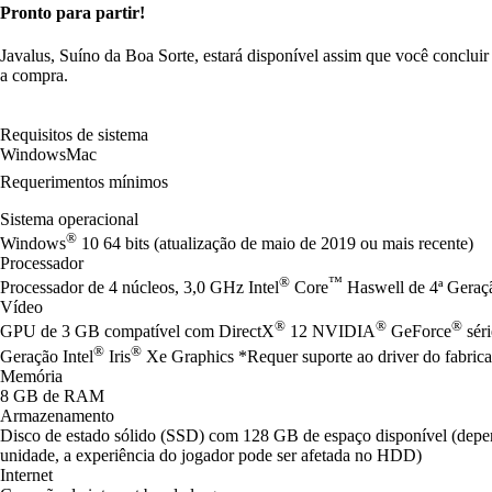
Pronto para partir!
Javalus, Suíno da Boa Sorte, estará disponível assim que você concluir
a compra.
Requisitos de sistema
Windows
Mac
Requerimentos mínimos
Sistema operacional
®
Windows
10 64 bits (atualização de maio de 2019 ou mais recente)
Processador
®
™
Processador de 4 núcleos, 3,0 GHz Intel
Core
Haswell de 4ª Gera
Vídeo
®
®
®
GPU de 3 GB compatível com DirectX
12 NVIDIA
GeForce
sér
®
®
Geração Intel
Iris
Xe Graphics *Requer suporte ao driver do fabrica
Memória
8 GB de RAM
Armazenamento
Disco de estado sólido (SSD) com 128 GB de espaço disponível (de
unidade, a experiência do jogador pode ser afetada no HDD)
Internet