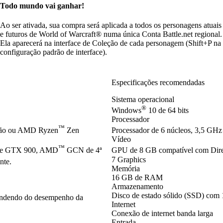
Todo mundo vai ganhar!
Ao ser ativada, sua compra será aplicada a todos os personagens atuais
e futuros de World of Warcraft® numa única Conta Battle.net regional.
Ela aparecerá na interface de Coleção de cada personagem (Shift+P na
configuração padrão de interface).
Especificações recomendadas
Sistema operacional
®
Windows
10 de 64 bits
Processador
™
ção ou AMD Ryzen
Zen
Processador de 6 núcleos, 3,5 GHz 
Vídeo
™
ie GTX 900, AMD
GCN de 4ª
GPU de 8 GB compatível com Dir
7 Graphics
nte.
Memória
16 GB de RAM
Armazenamento
Disco de estado sólido (SSD) com 
pendendo do desempenho da
Internet
Conexão de internet banda larga
Entrada