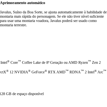
Aprimoramento automático
Javalus, Suíno da Boa Sorte, se ajusta automaticamente à habilidade de
montaria mais rápida do personagem. Se ele não tiver nível suficiente
para usar uma montaria voadora, Javalus poderá ser usado como
montaria terrestre.
®
™
™
Intel
Core
Coffee Lake de 8ª Geração ou AMD Ryzen
Zen 2
®
®
®
™
™
®
™
ectX
12 NVIDIA
GeForce
RTX AMD
RDNA
2 Intel
Arc
128 GB de espaço disponível