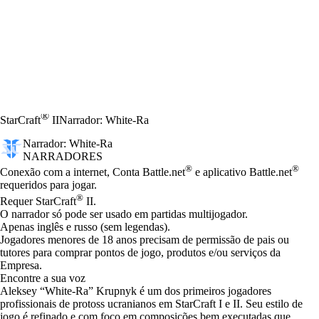
®
StarCraft
II
Narrador: White-Ra
Narrador: White-Ra
NARRADORES
Preço
Available actions
®
®
Conexão com a internet, Conta Battle.net
e aplicativo Battle.net
requeridos para jogar.
®
Requer StarCraft
II.
O narrador só pode ser usado em partidas multijogador.
Apenas inglês e russo (sem legendas).
Jogadores menores de 18 anos precisam de permissão de pais ou
tutores para comprar pontos de jogo, produtos e/ou serviços da
Empresa.
Encontre a sua voz
Aleksey “White-Ra” Krupnyk é um dos primeiros jogadores
profissionais de protoss ucranianos em StarCraft I e II. Seu estilo de
jogo é refinado e com foco em composições bem executadas que