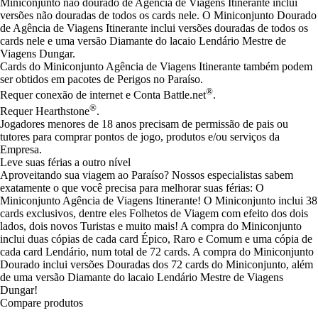
Miniconjunto não dourado de Agência de Viagens Itinerante inclui
versões não douradas de todos os cards nele. O Miniconjunto Dourado
de Agência de Viagens Itinerante inclui versões douradas de todos os
cards nele e uma versão Diamante do lacaio Lendário Mestre de
Viagens Dungar.
Cards do Miniconjunto Agência de Viagens Itinerante também podem
ser obtidos em pacotes de Perigos no Paraíso.
®
Requer conexão de internet e Conta Battle.net
.
®
Requer Hearthstone
.
Jogadores menores de 18 anos precisam de permissão de pais ou
tutores para comprar pontos de jogo, produtos e/ou serviços da
Empresa.
Leve suas férias a outro nível
Aproveitando sua viagem ao Paraíso? Nossos especialistas sabem
exatamente o que você precisa para melhorar suas férias: O
Miniconjunto Agência de Viagens Itinerante! O Miniconjunto inclui 38
cards exclusivos, dentre eles Folhetos de Viagem com efeito dos dois
lados, dois novos Turistas e muito mais! A compra do Miniconjunto
inclui duas cópias de cada card Épico, Raro e Comum e uma cópia de
cada card Lendário, num total de 72 cards. A compra do Miniconjunto
Dourado inclui versões Douradas dos 72 cards do Miniconjunto, além
de uma versão Diamante do lacaio Lendário Mestre de Viagens
Dungar!
Compare produtos