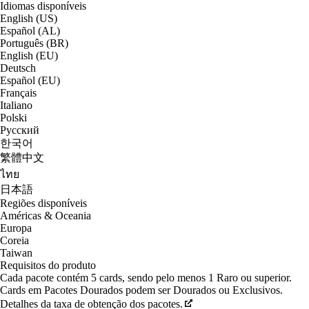
Idiomas disponíveis
English (US)
Español (AL)
Português (BR)
English (EU)
Deutsch
Español (EU)
Français
Italiano
Polski
Русский
한국어
繁體中文
ไทย
日本語
Regiões disponíveis
Américas & Oceania
Europa
Coreia
Taiwan
Requisitos do produto
Cada pacote contém 5 cards, sendo pelo menos 1 Raro ou superior.
Cards em Pacotes Dourados podem ser Dourados ou Exclusivos.
Detalhes da taxa de obtenção dos pacotes.