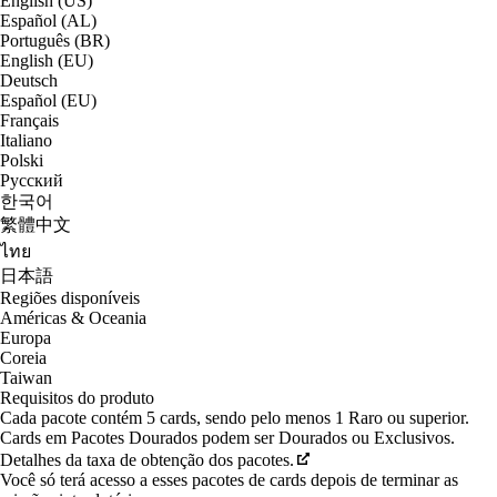
English (US)
Español (AL)
Português (BR)
English (EU)
Deutsch
Español (EU)
Français
Italiano
Polski
Русский
한국어
繁體中文
ไทย
日本語
Regiões disponíveis
Américas & Oceania
Europa
Coreia
Taiwan
Requisitos do produto
Cada pacote contém 5 cards, sendo pelo menos 1 Raro ou superior.
Cards em Pacotes Dourados podem ser Dourados ou Exclusivos.
Detalhes da taxa de obtenção dos pacotes.
Você só terá acesso a esses pacotes de cards depois de terminar as