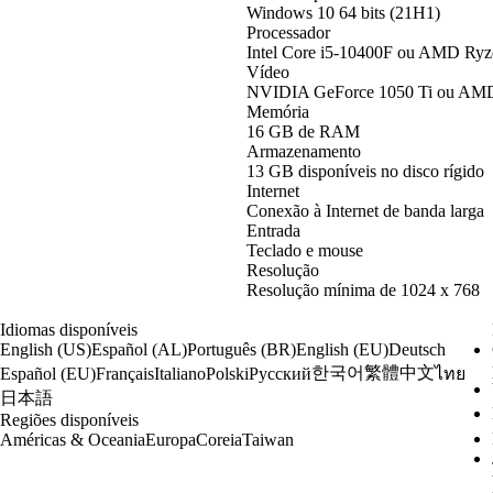
Windows 10 64 bits (21H1)
Processador
Intel Core i5-10400F ou AMD Ry
Vídeo
NVIDIA GeForce 1050 Ti ou AM
Memória
16 GB de RAM
Armazenamento
13 GB disponíveis no disco rígido
Internet
Conexão à Internet de banda larga
Entrada
Teclado e mouse
Resolução
Resolução mínima de 1024 x 768
Idiomas disponíveis
English (US)
Español (AL)
Português (BR)
English (EU)
Deutsch
한국어
繁體中文
Español (EU)
Français
Italiano
Polski
Русский
ไทย
日本語
Regiões disponíveis
Américas & Oceania
Europa
Coreia
Taiwan