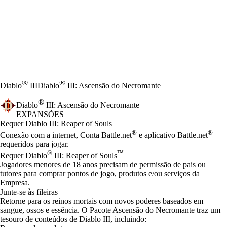
®
®
Diablo
III
Diablo
III: Ascensão do Necromante
®
Diablo
III: Ascensão do Necromante
EXPANSÕES
Product Notification
Requer Diablo III: Reaper of Souls
Preço
Available actions
®
®
Conexão com a internet, Conta Battle.net
e aplicativo Battle.net
requeridos para jogar.
®
™
Requer Diablo
III: Reaper of Souls
Jogadores menores de 18 anos precisam de permissão de pais ou
tutores para comprar pontos de jogo, produtos e/ou serviços da
Empresa.
Junte-se às fileiras
Retorne para os reinos mortais com novos poderes baseados em
sangue, ossos e essência. O Pacote Ascensão do Necromante traz um
tesouro de conteúdos de Diablo III, incluindo: