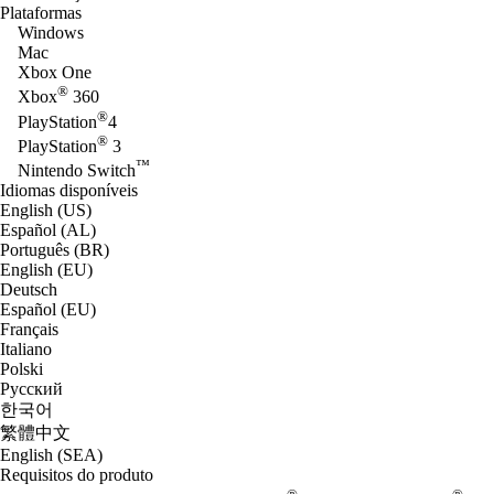
Plataformas
Windows
Mac
Xbox One
®
Xbox
360
®
PlayStation
4
®
PlayStation
3
™
Nintendo Switch
Idiomas disponíveis
English (US)
Español (AL)
Português (BR)
English (EU)
Deutsch
Español (EU)
Français
Italiano
Polski
Русский
한국어
繁體中文
English (SEA)
Requisitos do produto
®
®