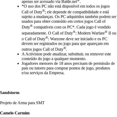
apenas ser acessado via Battle.net
.
*O uso dos PC não está disponível em todos os jogos
®
Call of Duty
; ele depende de compatibilidade e está
sujeito a mudanças. Os PC adquiridos também podem ser
usados para obter conteúdo em certos jogos Call of
®
Duty
compatíveis com os PC*. Cada jogo é vendido
®
®
separadamente. O Call of Duty
: Modern Warfare
II ou
®
o Call of Duty
: Warzone deve ser iniciado e os PC
devem ser registrados no jogo para que apareçam em
®
outros jogos Call of Duty
.
A Activision pode atualizar, substituir, ou remover este
conteúdo do jogo a qualquer momento.
Jogadores menores de 18 anos precisam de permissão de
pais ou tutores para comprar pontos de jogo, produtos
e/ou serviços da Empresa.
Sandstorm
Projeto de Arma para SMT
Camelo Carmim