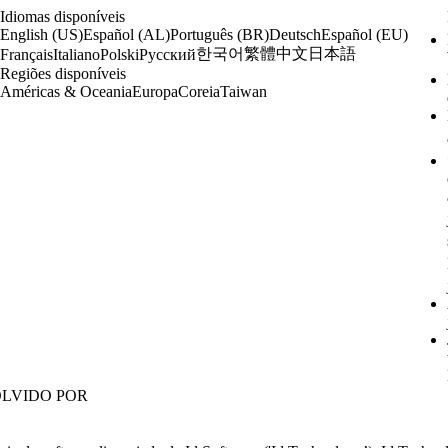
Idiomas disponíveis
English (US)
Español (AL)
Português (BR)
Deutsch
Español (EU)
한국어
繁體中文
日本語
Français
Italiano
Polski
Русский
Regiões disponíveis
Américas & Oceania
Europa
Coreia
Taiwan
LVIDO POR