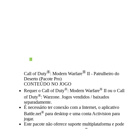
®
®
Call of Duty
: Modern Warfare
II - Patrulheiro do
Deserto (Pacote Pro)
CONTEÚDO NO JOGO
Preço
Available actions
®
®
Requer o Call of Duty
: Modern Warfare
II ou o Call
®
of Duty
: Warzone. Jogos vendidos / baixados
separadamente.
É necessário ter conexão com a Internet, o aplicativo
®
Battle.net
para desktop e uma conta Activision para
jogar.
Este pacote não oferece suporte multiplataforma e pode
®