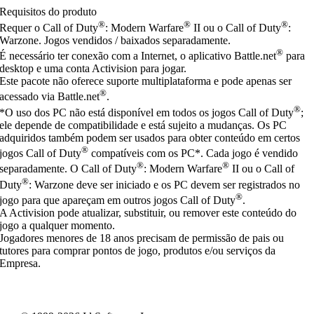
Requisitos do produto
®
®
®
Requer o Call of Duty
: Modern Warfare
II ou o Call of Duty
:
Warzone. Jogos vendidos / baixados separadamente.
®
É necessário ter conexão com a Internet, o aplicativo Battle.net
para
desktop e uma conta Activision para jogar.
Este pacote não oferece suporte multiplataforma e pode apenas ser
®
acessado via Battle.net
.
®
*O uso dos PC não está disponível em todos os jogos Call of Duty
;
ele depende de compatibilidade e está sujeito a mudanças. Os PC
adquiridos também podem ser usados para obter conteúdo em certos
®
jogos Call of Duty
compatíveis com os PC*. Cada jogo é vendido
®
®
separadamente. O Call of Duty
: Modern Warfare
II ou o Call of
®
Duty
: Warzone deve ser iniciado e os PC devem ser registrados no
®
jogo para que apareçam em outros jogos Call of Duty
.
A Activision pode atualizar, substituir, ou remover este conteúdo do
jogo a qualquer momento.
Jogadores menores de 18 anos precisam de permissão de pais ou
tutores para comprar pontos de jogo, produtos e/ou serviços da
Empresa.