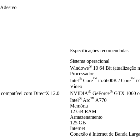
Adesivo
Especificações recomendadas
Sistema operacional
®
Windows
10 64 Bit (atualização 
Processador
®
™
™
Intel
Core
i5-6600K / Core
i7
Vídeo
®
®
 compatível com DirectX 12.0
NVIDIA
GeForce
GTX 1060 o
®
™
Intel
Arc
A770
Memória
12 GB RAM
Armazenamento
125 GB
Internet
Conexão à Internet de Banda Larg