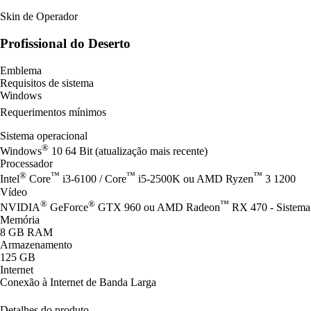
Skin de Operador
Profissional do Deserto
Emblema
Requisitos de sistema
Windows
Requerimentos mínimos
Sistema operacional
®
Windows
10 64 Bit (atualização mais recente)
Processador
®
™
™
™
Intel
Core
i3-6100 / Core
i5-2500K ou AMD Ryzen
3 1200
Vídeo
®
®
™
NVIDIA
GeForce
GTX 960 ou AMD Radeon
RX 470 - Sistema
Memória
8 GB RAM
Armazenamento
125 GB
Internet
Conexão à Internet de Banda Larga
Detalhes do produto