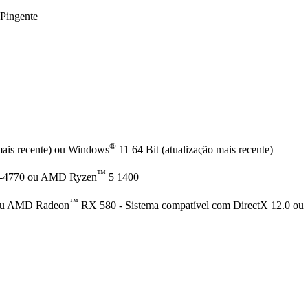
Pingente
®
mais recente) ou Windows
11 64 Bit (atualização mais recente)
™
-4770 ou AMD Ryzen
5 1400
™
u AMD Radeon
RX 580 - Sistema compatível com DirectX 12.0 ou
a