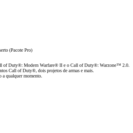
serto (Pacote Pro)
all of Duty®: Modern Warfare® II e o Call of Duty®: Warzone™ 2.0.
tos Call of Duty®, dois projetos de armas e mais.
ogo a qualquer momento.